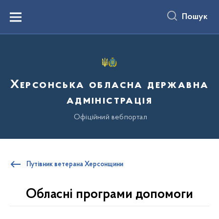
до
основного
Пошук
вмісту
Menu
Херсонська обласна державна
адміністрація
Офіційний вебпортал
Путівник ветерана Херсонщини
Обласні програми допомоги