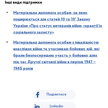
Інші види підтримки
Матеріальна допомога особам, на яких
поширюється дія статей 10 та 10¹ Закону
України «Про статус ветеранів війни, гарантії їх
соціального захисту»
Матеріальна допомога особам з інвалідністю
внаслідок війни та учасникам бойових дій, які
брали безпосередню участь у бойових діях
під час Другої світової війни в період 1941 –
1945 років
Поділитися
Linkedin