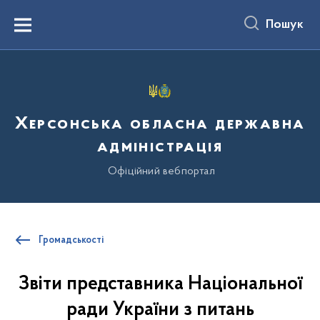
до
основного
Пошук
вмісту
Menu
Херсонська обласна державна
адміністрація
Офіційний вебпортал
Громадськості
Звіти представника Національної
ради України з питань