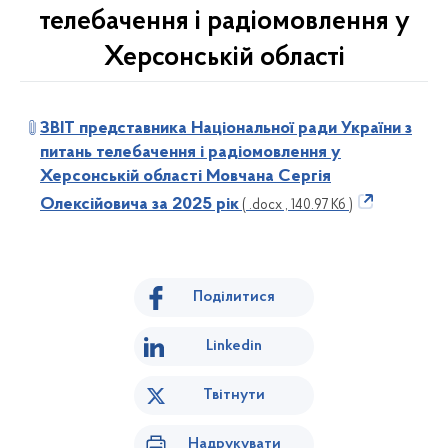
телебачення і радіомовлення у
Херсонській області
ЗВІТ
представника Національної ради України
з
питань телебачення і радіомовлення
у
Херсонській області
Мовчана Сергія
Олексійовича
за 2025 рік
( .docx , 140.97 Кб )
Поділитися
Linkedin
Твітнути
Надрукувати