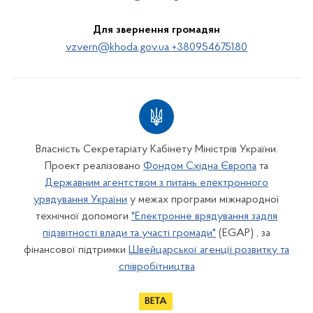
Для звернення громадян
vzvern@khoda.gov.ua +380954675180
Власність Секретаріату Кабінету Міністрів України.
Проект реалізовано
Фондом Східна Європа
та
Державним агентством з питань електронного
урядування України
у межах програми міжнародної
технічної допомоги
"Електронне врядування задля
підзвітності влади та участі громади"
(EGAP) , за
фінансової підтримки
Швейцарської агенції розвитку та
співробітництва