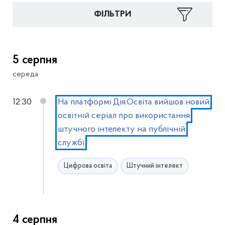
ФІЛЬТРИ
5 серпня
середа
12:30
На платформі Дія.Освіта вийшов новий
освітній серіал про використання
штучного інтелекту на публічній
службі
Цифрова освіта
Штучний інтелект
4 серпня