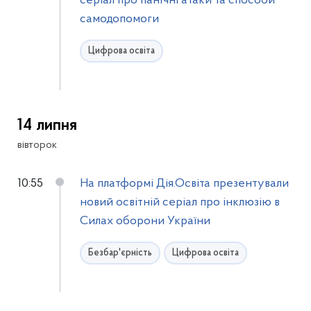
серіал про панічні атаки та способи
самодопомоги
Цифрова освіта
14 липня
вівторок
10:55
На платформі Дія.Освіта презентували
новий освітній серіал про інклюзію в
Силах оборони України
Безбар'єрність
Цифрова освіта