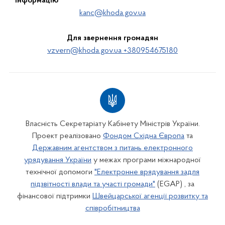
інформацію
kanc@khoda.gov.ua
Для звернення громадян
vzvern@khoda.gov.ua +380954675180
Власність Секретаріату Кабінету Міністрів України.
Проект реалізовано
Фондом Східна Європа
та
Державним агентством з питань електронного
урядування України
у межах програми міжнародної
технічної допомоги
"Електронне врядування задля
підзвітності влади та участі громади"
(EGAP) , за
фінансової підтримки
Швейцарської агенції розвитку та
співробітництва