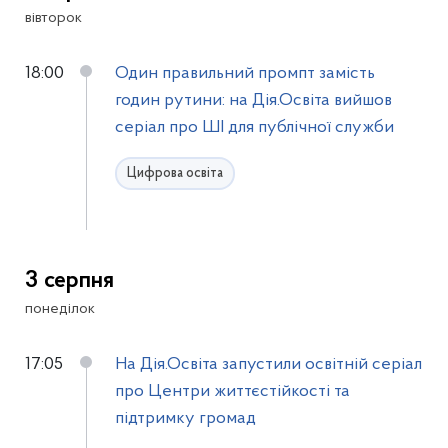
вівторок
18:00
Один правильний промпт замість
годин рутини: на Дія.Освіта вийшов
серіал про ШІ для публічної служби
Цифрова освіта
3 серпня
понеділок
17:05
На Дія.Освіта запустили освітній серіал
про Центри життєстійкості та
підтримку громад