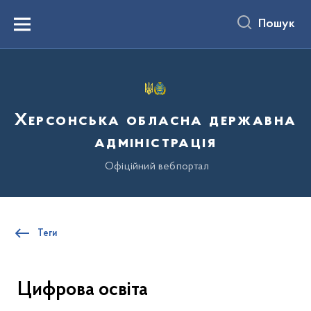
до
основного
Пошук
вмісту
Menu
Херсонська обласна державна
адміністрація
Офіційний вебпортал
Теги
Цифрова освіта