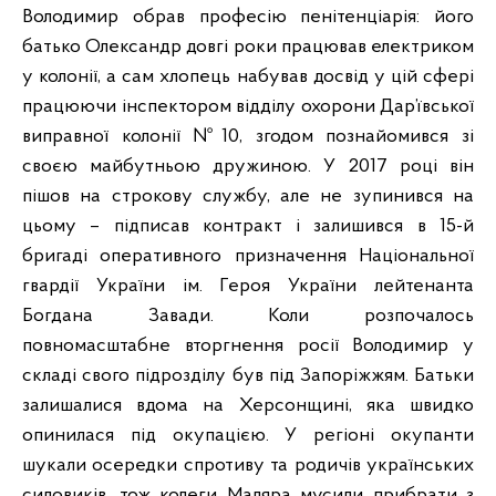
Володимир обрав професію пенітенціарія: його
батько Олександр довгі роки працював електриком
у колонії, а сам хлопець набував досвід у цій сфері
працюючи інспектором відділу охорони Дар’ївської
виправної колонії №10, згодом познайомився зі
своєю майбутньою дружиною. У 2017 році він
пішов на строкову службу, але не зупинився на
цьому – підписав контракт і залишився в 15-й
бригаді оперативного призначення Національної
гвардії України ім. Героя України лейтенанта
Богдана Завади. Коли розпочалось
повномасштабне вторгнення росії Володимир у
складі свого підрозділу був під Запоріжжям. Батьки
залишалися вдома на Херсонщині, яка швидко
опинилася під окупацією. У регіоні окупанти
шукали осередки спротиву та родичів українських
силовиків, тож колеги Маляра мусили прибрати з