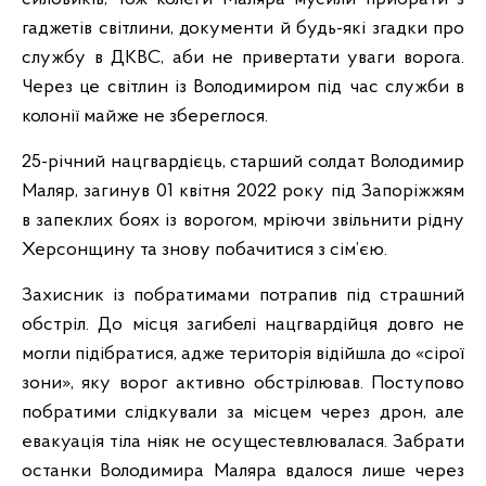
гаджетів світлини, документи й будь-які згадки про
службу в ДКВС, аби не привертати уваги ворога.
Через це світлин із Володимиром під час служби в
колонії майже не збереглося.
25-річний нацгвардієць, старший солдат Володимир
Маляр, загинув 01 квітня 2022 року під Запоріжжям
в запеклих боях із ворогом, мріючи звільнити рідну
Херсонщину та знову побачитися з сім’єю.
Захисник із побратимами потрапив під страшний
обстріл. До місця загибелі нацгвардійця довго не
могли підібратися, адже територія відійшла до «сірої
зони», яку ворог активно обстрілював. Поступово
побратими слідкували за місцем через дрон, але
евакуація тіла ніяк не осущестевлювалася. Забрати
останки Володимира Маляра вдалося лише через