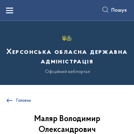
до
основного
Пошук
вмісту
Menu
Херсонська обласна державна
адміністрація
Офіційний вебпортал
Головна
Маляр Володимир
Олександрович