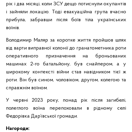
рік і два місяці, коли ЗСУ дещо потиснули окупантів
і зайняли локацію. Тоді евакуаційна група вчасно
прибула, забравши після боїв тіла українських
воїнів.
Володимир Маляр за коротке життя пройшов шлях
від варти виправної колонії до гранатометника роти
оперативного призначення на броньованих
машинах 2-го батальйону, був снайпером, а у
широкому контексті війни став навідником тієї ж
роти. Він був сином, чоловіком, другом, колегою та
справжнім воїном.
У червні 2023 року, понад рік після загибелі,
полеглого воїна перепоховали в рідному селі
Федорівка Дар’ївської громади.
Нагороди: