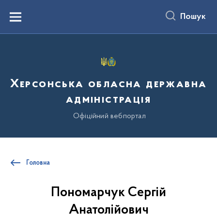
до
основного
Пошук
вмісту
Menu
Херсонська обласна державна
адміністрація
Офіційний вебпортал
Головна
Пономарчук Сергій
Анатолійович