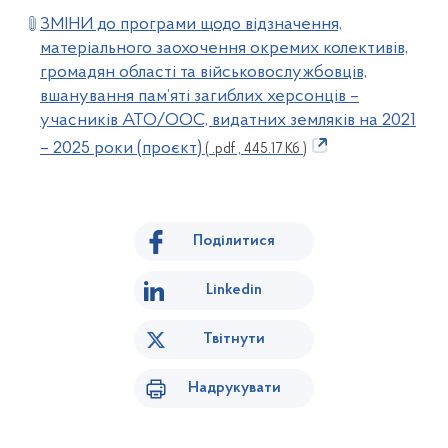
ЗМІНИ до програми щодо відзначення,
матеріального заохочення окремих колективів,
громадян області та військовослужбовців,
вшанування пам’яті загиблих херсонців –
учасників АТО/ООС, видатних земляків на 2021
– 2025 роки (проєкт)
( .pdf , 445.17 Кб )
Поділитися
Linkedin
Твітнути
Надрукувати