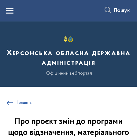
до
основного
Пошук
вмісту
Menu
Херсонська обласна державна
адміністрація
Офіційний вебпортал
Головна
Про проєкт змін до програми
щодо відзначення, матеріального