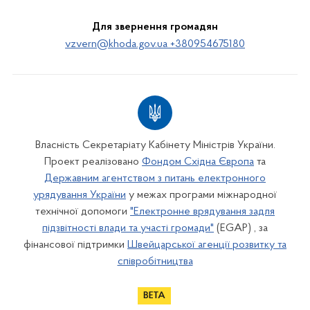
Для звернення громадян
vzvern@khoda.gov.ua +380954675180
Власність Секретаріату Кабінету Міністрів України.
Проект реалізовано
Фондом Східна Європа
та
Державним агентством з питань електронного
урядування України
у межах програми міжнародної
технічної допомоги
"Електронне врядування задля
підзвітності влади та участі громади"
(EGAP) , за
фінансової підтримки
Швейцарської агенції розвитку та
співробітництва