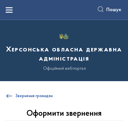
до
основного
Пошук
вмісту
Menu
Херсонська обласна державна
адміністрація
Офіційний вебпортал
Звернення громадян
Оформити звернення