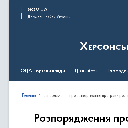
до
основного
GOV.UA
вмісту
Державні сайти України
Херсонсь
ОДА і органи влади
Діяльність
Громадсь
Воєнний стан
Головна
Розпорядження про затвердження програми розвит
Розпорядження про