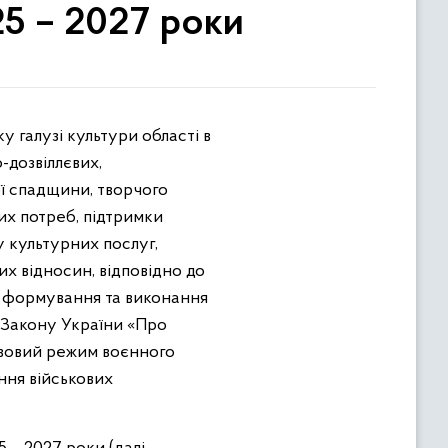
25 – 2027 роки
-дозвіллєвих,
ї спадщини, творчого
их потреб, підтримки
у культурних послуг,
их відносин, відповідно до
ня формування та виконання
 Закону України «Про
равовий режим воєнного
ння військових