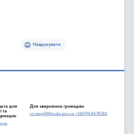
Надрукувати
шта для
Для звернення громадян
 та
vzvern@khoda.gov.ua +380954675180
ормацію
v.ua