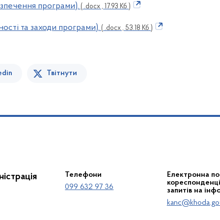
езпечення програми).
( .docx , 17.93 Кб )
ості та заходи програми).
( .docx , 53.18 Кб )
edin
Твітнути
Телефони
Електронна по
істрація
кореспонденції
099 632 97 36
запитів на інф
kanc@khoda.go