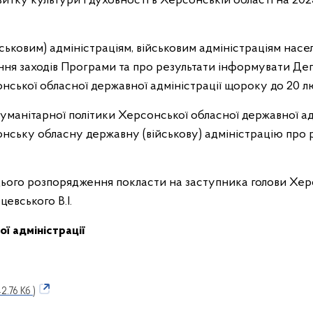
тку культури і духовності в Херсонській області на 2025
ьковим) адміністраціям, військовим адміністраціям насе
ння заходів Програми та про результати інформувати Деп
нської обласної державної адміністрації щороку до 20 л
уманітарної політики Херсонської обласної державної ад
ську обласну державну (військову) адміністрацію про р
ього розпорядження покласти на заступника голови Хер
евського В.І.
бласної військової адмі
42.76 Кб )