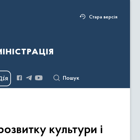
Стара версія
ністрація
Пошук
озвитку культури і