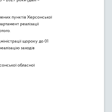
 – 2027 роки (далі –
лених пунктів Херсонської
артамент реалізації
ютого.
міністрації щороку до 01
еалізацію заходів
сонської обласної
ністрації