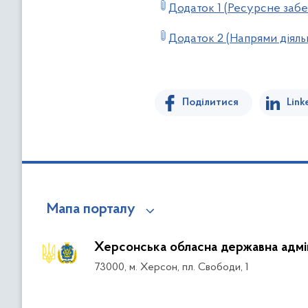
Додаток 1 (Ресурсне заб
Додаток 2 (Напрями діяльн
Поділитися
Link
Мапа порталу
Херсонська обласна державна адмін
73000, м. Херсон, пл. Свободи, 1