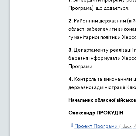
1.
Затвердити програму розви
Програма), що додається.
2.
Районним державним (війс
області забезпечити викона
гуманітарної політики Херсо
3.
Департаменту реалізації г
березня інформувати Херсон
Програми.
4.
Контроль за виконанням ц
державної адміністрації Клюц
Начальник о
Олександр ПРОКУДІН
Проект Програми.
( .docx , 