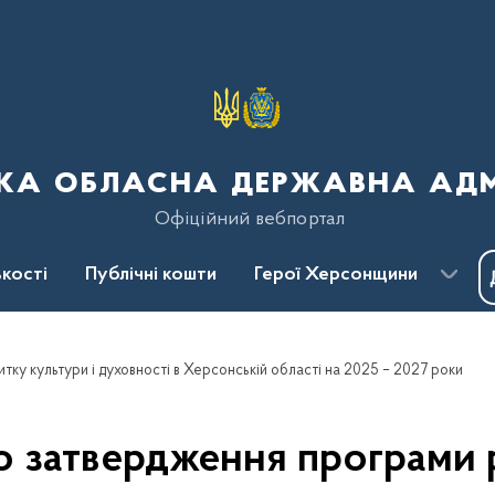
ка обласна державна адмі
Офіційний вебпортал
кості
Публічні кошти
Герої Херсонщини
ку культури і духовності в Херсонській області на 2025 – 2027 роки
 затвердження програми р