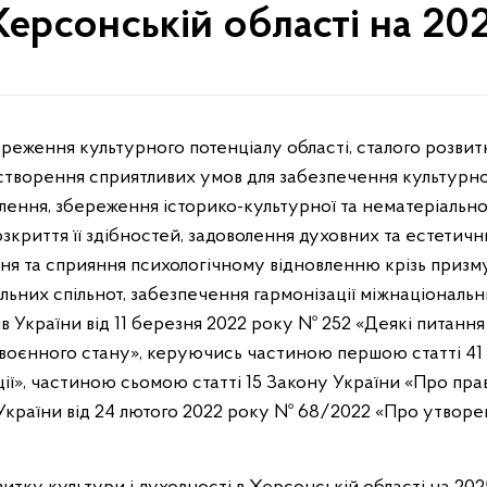
Херсонській області на 20
створення сприятливих умов для забезпечення культурно
ення, збереження історико-культурної та нематеріально
криття її здібностей, задоволення духовних та естетичн
ння та сприяння психологічному відновленню крізь призм
льних спільнот, забезпечення гармонізації міжнаціональн
ів України від 11 березня 2022 року № 252 «Деякі питан
 воєнного стану», керуючись частиною першою статті 41
ації», частиною сьомою статті 15 Закону України «Про п
України від 24 лютого 2022 року № 68/2022 «Про утворе