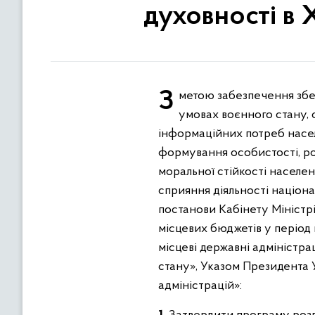
духовності в 
З метою забезпечення збереження культурного потенціалу області, сталого розвитку галузі культури області в
умовах воєнного стану, 
інформаційних потреб насел
формування особистості, роз
моральної стійкості населе
сприяння діяльності націона
постанови Кабінету Міністр
місцевих бюджетів у період
місцеві державні адміністр
стану», Указом Президента 
адміністрацій»: