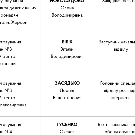
уговування
НОВОСАДОВА
Завідувач сект
в та деяких інших
Олена
 громадян
Володимирівна
тр: м. Херсон
уговування
БІБІК
Заступник началь
ян №3
Віталій
відділу
й центр:
Володимирович
окопілля
уговування
ЗАСЯДЬКО
Головний спеціал
ян №3
Леонід
відділу розгля
й центр:
Валентинович
звернень
лександрівка
уговування
ГУСЕНКО
В.о. начальника ві
ян №4
Оксана
обслуговуванн