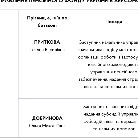
РАВЛІННЯ ПЕНСІЙНОГО ФОНДУ УКРАЇНИ В ХЕРСОН
Прізвищ е, ім'я по
Посада
батькові
ПРИТКОВА
Заступник начальника управ
Тетяна Василівна
-начальника відділу методоло
організації роботи із застос
пенсійного законодавст
управління пенсійного
забезпечення, надання стра
виплат та соціальних пос
Заступник начальника відд
надання субсидій управлі
ДОБРИНОВА
субсидій, пільг та держав
Ольга Миколаївна
соціальних допомог