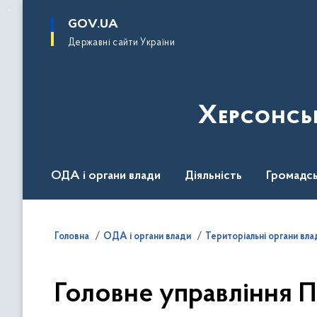
до
основного
GOV.UA
вмісту
Державні сайти України
Херсонсь
ОДА і органи влади
Діяльність
Громадсь
Воєнний стан
Головна
ОДА і органи влади
Територіальні органи вла
Головне управління П