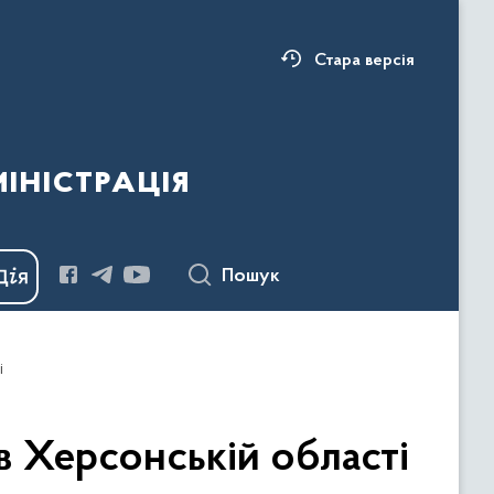
Стара версія
ністрація
Пошук
і
в Херсонській області