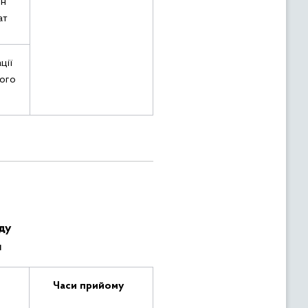
ян
ат
ції
ого
ду
н
Часи прийому