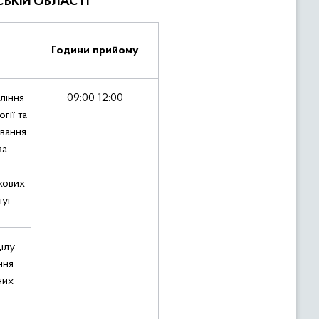
СЬКІЙ ОБЛАСТІ
Години прийому
ління
09:00-12:00
гії та
ування
ва
хових
луг
ілу
ння
них