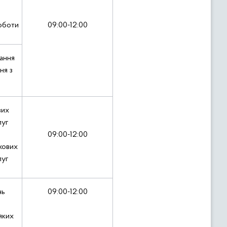
оботи
09:00-12:00
ання
ня з
вих
луг
09:00-12:00
хових
луг
нь
09:00-12:00
яких