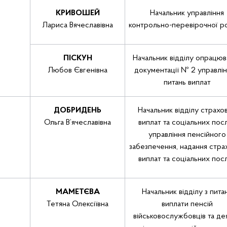
КРИВОШЕЙ
Начальник управління
Лариса Вячеславівна
контрольно-перевірочної р
ПІСКУН
Начальник відділу опрацюв
Любов Євгенівна
документації № 2 управлін
питань виплат
ДОБРИДЕНЬ
Начальник відділу страхо
Ольга В’ячеславівна
виплат та соціальних пос
управління пенсійного
забезпечення, надання стра
виплат та соціальних пос
МАМЕТЄВА
Начальник відділу з пита
Тетяна Олексіївна
виплати пенсій
військовослужбовців та де