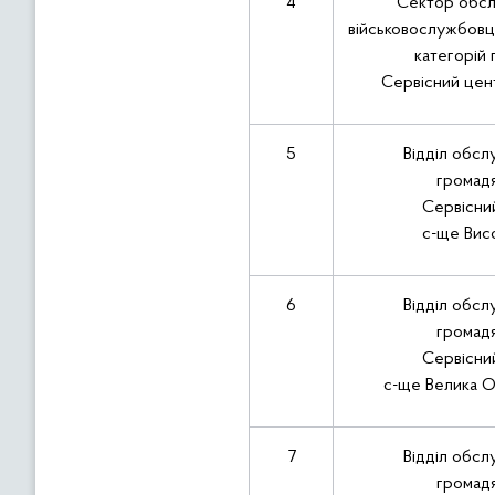
4
Сектор обсл
військовослужбовці
категорій
Сервісний цен
5
Відділ обсл
громад
Сервісни
с-ще Вис
6
Відділ обсл
громад
Сервісни
с-ще Велика О
7
Відділ обсл
громад