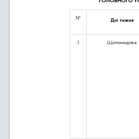
ГОЛОВНОГО УП
№
Дні тижня
1
Щопонеділка