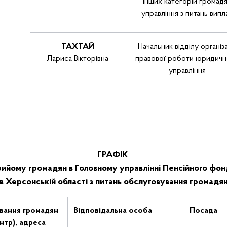
інших категорій громад
управління з питань випл
ТАХТАЙ
Начальник відділу організа
Лариса Вікторівна
правової роботи юридичн
управління
ГРАФІК
рийому громадян в Головному управлінні Пенсійного фон
в Херсонській області з питань обслуговування громадя
ування громадян
Відповідальна особа
Посада
нтр),
адреса