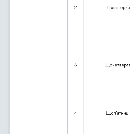
2
Щовівторка
3
Щочетверга
4
Щоп’ятниці