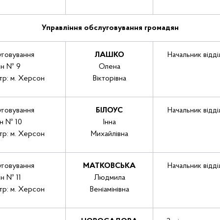
Управління обслуговування громадян
уговування
ЛАШКО
Начальник відді
ян № 9
Олена
тр: м. Херсон
Вікторівна
уговування
БІЛОУС
Начальник відді
н № 10
Інна
тр: м. Херсон
Михайлівна
уговування
МАТКОВСЬКА
Начальник відді
н № 11
Людмила
тр: м. Херсон
Веніамінівна