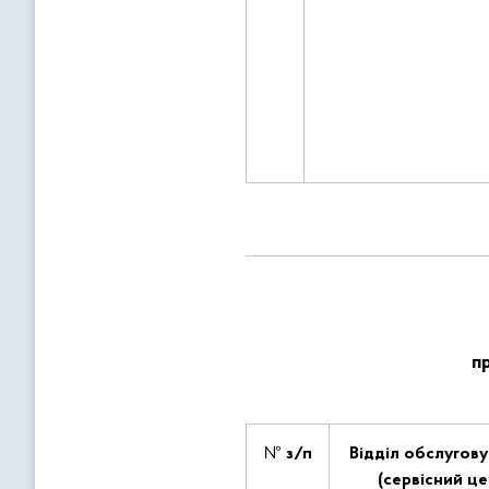
п
№
з/п
Відділ обслугов
(сервісний це