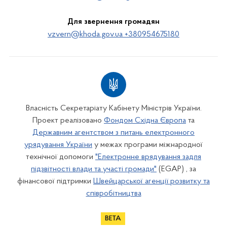
Для звернення громадян
vzvern@khoda.gov.ua +380954675180
Власність Секретаріату Кабінету Міністрів України.
Проект реалізовано
Фондом Східна Європа
та
Державним агентством з питань електронного
урядування України
у межах програми міжнародної
технічної допомоги
"Електронне врядування задля
підзвітності влади та участі громади"
(EGAP) , за
фінансової підтримки
Швейцарської агенції розвитку та
співробітництва