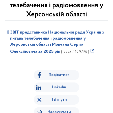
телебачення і радіомовлення у
Херсонській області
ЗВІТ
представника Національної ради України
з
питань телебачення і радіомовлення
у
Херсонській області
Мовчана Сергія
Олексійовича
за 2025 рік
( .docx , 140.97 Кб )
Поділитися
Linkedin
Твітнути
Надрукувати