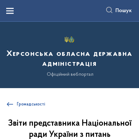
до
основного
Пошук
вмісту
Menu
Херсонська обласна державна
адміністрація
Офіційний вебпортал
Громадськості
Звіти представника Національної
ради України з питань