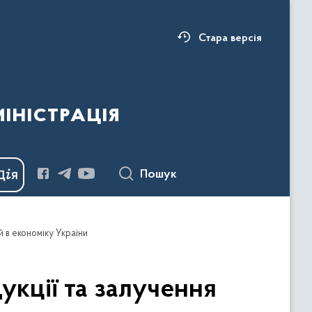
Стара версія
ністрація
Пошук
й в економіку України
укції та залучення