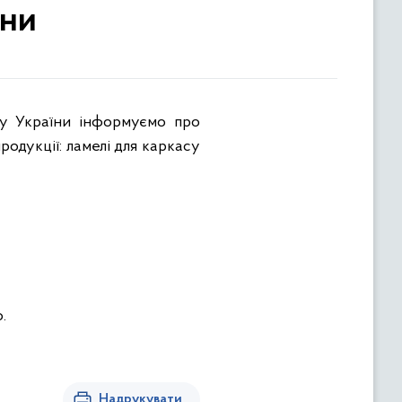
їни
ку України інформуємо про
родукції: ламелі для каркасу
.
Надрукувати