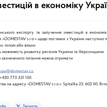
вестицій в економіку Укра
нського експорту та залучення інвестицій в економі
и «DOMESTAV s.r.o.» щодо поставок з України наступної п
, тополі або вільхи.
ь можливість розвитку регіонів України та Херсонщини.
з зазначеного питання можна отримати:
upa@domestav.cz
;
: +420 773 331 130;
ва на адресу «DOMESTAV s.r.o.»: Spitalka 23, 602 00, Brno
edin
Твітнути