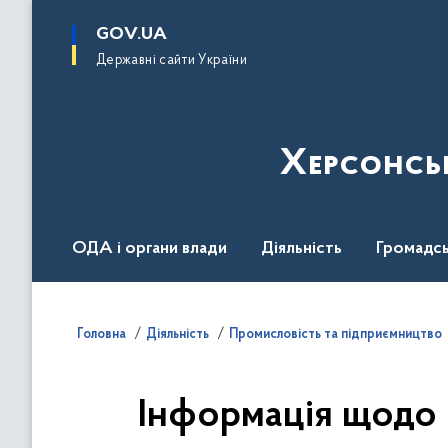
до
основного
GOV.UA
вмісту
Державні сайти України
Херсонсь
ОДА і органи влади
Діяльність
Громадсь
Воєнний стан
Головна
Діяльність
Промисловість та пiдприємництво
Інформація щодо е