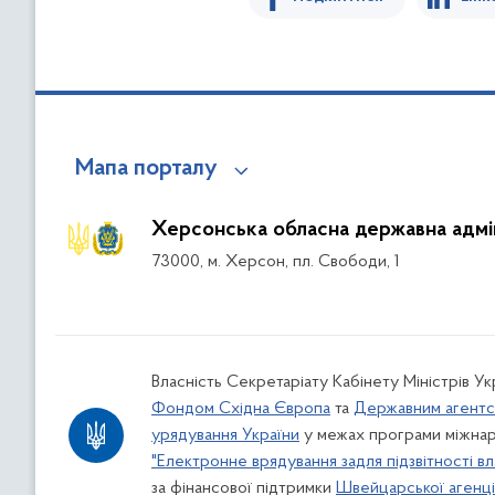
Мапа порталу
Херсонська обласна державна адмін
73000, м. Херсон, пл. Свободи, 1
Власність Секретаріату Кабінету Міністрів У
Фондом Східна Європа
та
Державним агентс
урядування України
у межах програми міжнар
"Електронне врядування задля підзвітності вл
за фінансової підтримки
Швейцарської агенції