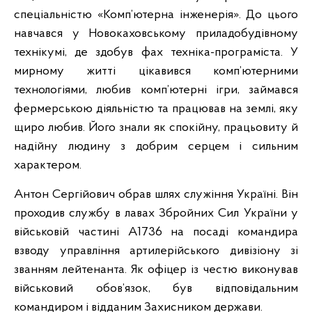
спеціальністю «Комп’ютерна інженерія». До цього
навчався у Новокаховському приладобудівному
технікумі, де здобув фах техніка-програміста. У
мирному житті цікавився комп’ютерними
технологіями, любив комп’ютерні ігри, займався
фермерською діяльністю та працював на землі, яку
щиро любив. Його знали як спокійну, працьовиту й
надійну людину з добрим серцем і сильним
характером.
Антон Сергійович обрав шлях служіння Україні. Він
проходив службу в лавах Збройних Сил України у
військовій частині А1736 на посаді командира
взводу управління артилерійського дивізіону зі
званням лейтенанта. Як офіцер із честю виконував
військовий обов’язок, був відповідальним
командиром і відданим Захисником держави.