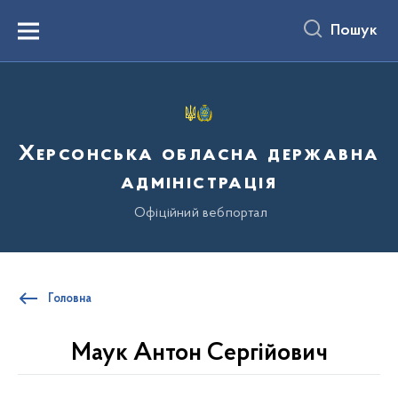
до
основного
Пошук
вмісту
Menu
Херсонська обласна державна
адміністрація
Офіційний вебпортал
Головна
Маук Антон Сергійович