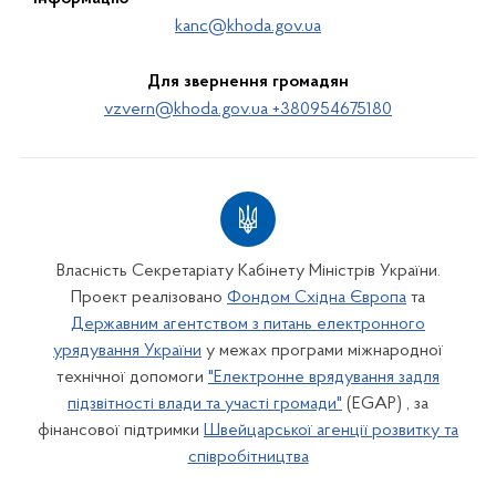
kanc@khoda.gov.ua
Для звернення громадян
vzvern@khoda.gov.ua +380954675180
Власність Секретаріату Кабінету Міністрів України.
Проект реалізовано
Фондом Східна Європа
та
Державним агентством з питань електронного
урядування України
у межах програми міжнародної
технічної допомоги
"Електронне врядування задля
підзвітності влади та участі громади"
(EGAP) , за
фінансової підтримки
Швейцарської агенції розвитку та
співробітництва