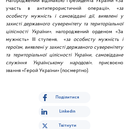
Нагороджений відзнакою Президента України «За
участь в антитерористичній операції», «
за
особисту мужність і самовіддані дії, виявлені у
захисті державного суверенітету та територіальної
цілісності України»
, нагороджений орденом «За
мужність» III ступеня, «
за особисту мужність і
героїзм, виявлені у захисті державного суверенітету
та територіальної цілісності України, самовіддане
служіння Українському народові»
, присвоєно
звання «Герой України» (посмертно).
Поділитися
Linkedin
Твітнути