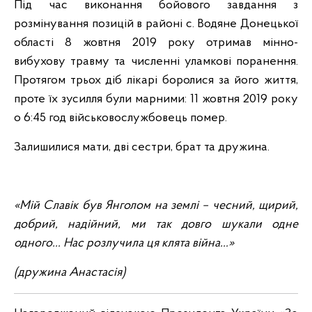
Під час виконання бойового завдання з
розмінування позицій в районі с. Водяне Донецької
області 8 жовтня 2019 року отримав мінно-
вибухову травму та численні уламкові поранення.
Протягом трьох діб лікарі боролися за його життя,
проте їх зусилля були марними: 11 жовтня 2019 року
о 6:45 год військовослужбовець помер.
Залишилися мати, дві сестри, брат та дружина.
«Мій Славік був Янголом на землі – чесний, щирий,
добрий, надійний, ми так довго шукали одне
одного… Нас розлучила ця клята війна…»
(дружина Анастасія)