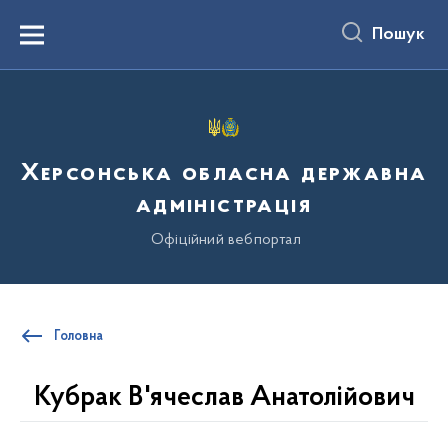
до
основного
Пошук
вмісту
Menu
Херсонська обласна державна
адміністрація
Офіційний вебпортал
Головна
Кубрак В'ячеслав Анатолійович