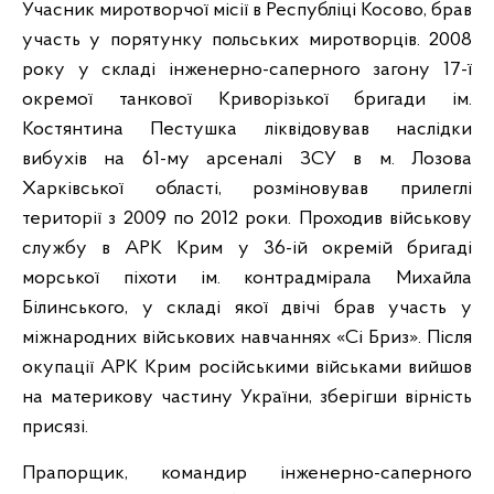
Учасник миротворчої місії в Республіці Косово, брав
участь у порятунку польських миротворців. 2008
року у складі інженерно-саперного загону 17-ї
окремої танкової Криворізької бригади ім.
Костянтина Пестушка ліквідовував наслідки
вибухів на 61-му арсеналі ЗСУ в м. Лозова
Харківської області, розміновував прилеглі
території з 2009 по 2012 роки. Проходив військову
службу в АРК Крим у 36-ій окремій бригаді
морської піхоти ім. контрадмірала Михайла
Білинського, у складі якої двічі брав участь у
міжнародних військових навчаннях «Сі Бриз». Після
окупації АРК Крим російськими військами вийшов
на материкову частину України, зберігши вірність
присязі.
Прапорщик, командир інженерно-саперного