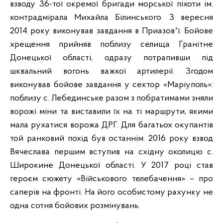
взводу 36-тої окремої бригади морської піхоти ім.
контрадмірала Михайла Білинського. З вересня
2014 року виконував завдання в Приазовʼї. Бойове
хрещення прийняв поблизу селища Гранітне
Донецької області, одразу потрапивши під
шквальний вогонь важкої артилерії. Згодом
виконував бойове завдання у сектор «Маріуполь»:
поблизу с. Лебединське разом з побратимами зняли
ворожі міни та виставили їх на ті маршрути, якими
мала рухатися ворожа ДРГ. Для багатьох окупантів
той ранковий похід був останнім. 2016 року взвод
Вячеслава першим вступив на східну околицю с.
Широкине Донецької області. У 2017 році став
героєм сюжету «Військового телебачення» – про
саперів на фронті. На його особистому рахунку не
одна сотня бойових розмінувань.