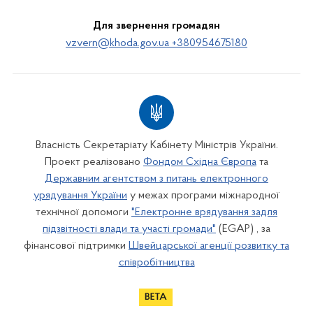
Для звернення громадян
vzvern@khoda.gov.ua +380954675180
Власність Секретаріату Кабінету Міністрів України.
Проект реалізовано
Фондом Східна Європа
та
Державним агентством з питань електронного
урядування України
у межах програми міжнародної
технічної допомоги
"Електронне врядування задля
підзвітності влади та участі громади"
(EGAP) , за
фінансової підтримки
Швейцарської агенції розвитку та
співробітництва