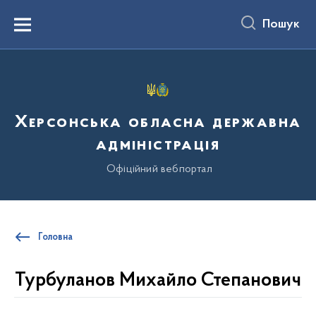
до
основного
Пошук
вмісту
Menu
Херсонська обласна державна
адміністрація
Офіційний вебпортал
Головна
Турбуланов Михайло Степанович