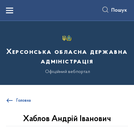
до
основного
Пошук
вмісту
Menu
Херсонська обласна державна
адміністрація
Офіційний вебпортал
Головна
Хаблов Андрій Іванович