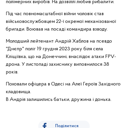
полімерних виробів. На дозвіллі любив рибалити.
Під час повномасштабної війни чоловік став
військовослужбовцем 22-ї окремої механізованої
бригади. Воював на посаді командира взводу.
Молодший лейтенант Андрій Хаблов на псевдо
"Днєпр" поліг 19 грудня 2023 року біля села
Кліщіївка, що на Донеччині, внаслідок атаки FPV-
дрона. У листопаді захиснику виповнилося 38
років.
Поховали офіцера в Одесі на Алеї Героїв Західного
кладовища.
В Андрія залишились батьки, дружина і донька.
Поділитися