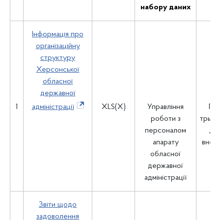
набору даних
Інформація про
організаційну
структуру
Херсонської
обласної
державної
1
адміністрації
XLS(X)
Управління
Пр
роботи з
трьох
персоналом
дні
апарату
внесе
обласної
державної
адміністрації
Звіти щодо
задоволення