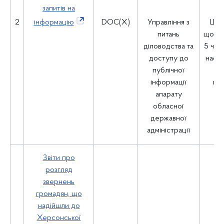
запитів на
2
інформацію
DOC(X)
Управління з
Щор
питань
щоква
діловодства та
5 числ
доступу до
насту
публічної
зв
інформації
пе
апарату
обласної
державної
адміністрації
Звіти про
розгляд
звернень
громадян, що
надійшли до
Херсонської