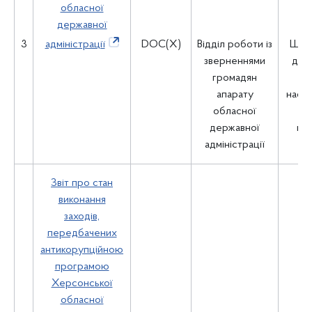
обласної
державної
3
адміністрації
DOC(X)
Відділ роботи із
Щок
зверненнями
до 1
громадян
м
апарату
насту
обласної
зв
державної
пе
адміністрації
Звіт про стан
виконання
заходів,
передбачених
антикорупційною
програмою
Херсонської
обласної