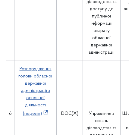
діловодства та
дні
доступу до
внесе
публічної
інформації
апарату
обласної
державної
адміністрації
Розпорядження
голови обласної
державної
адміністрації з
основної
діяльності
6
(перелік)
DOC(X)
Управління з
Щоміс
питань
чис
діловодства та
поп