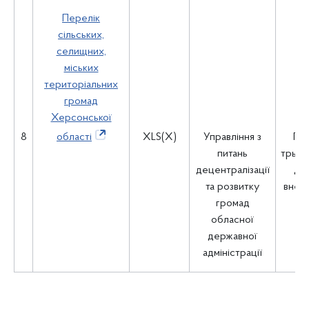
Перелік
сільських,
селищних,
міських
територіальних
громад
Херсонської
8
області
XLS(X)
Управління з
Пр
питань
трьох
децентралізації
дні
та розвитку
внесе
громад
обласної
державної
адміністрації