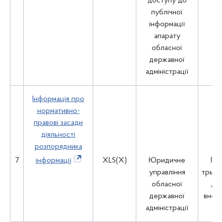
доступу до
пе
публічної
інформації
апарату
обласної
державної
адміністрації
Інформація про
нормативно-
правові засади
діяльності
розпорядника
7
інформації
XLS(X)
Юридичне
Пр
управління
трьох
обласної
дні
державної
внесе
адміністрації