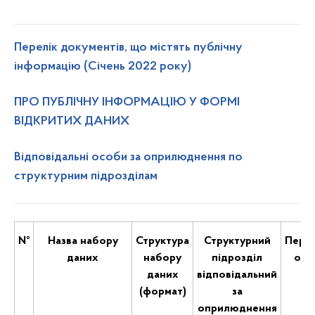
Перелiк документів, що містять публічну
інформацію (Січень 2022 року)
ПРО ПУБЛІЧНУ ІНФОРМАЦІЮ У ФОРМІ
ВІДКРИТИХ ДАНИХ
Відповідальні особи за оприлюднення по
структурним підрозділам
№
Назва набору
Структура
Структурний
Періо
даних
набору
підрозділ
оно
даних
відповідальний
(формат)
за
оприлюднення