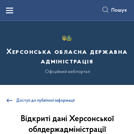
до
основного
Пошук
вмісту
Menu
Херсонська обласна державна
адміністрація
Офіційний вебпортал
Доступ до публічної інформації
Відкриті дані Херсонської
облдержадміністрації