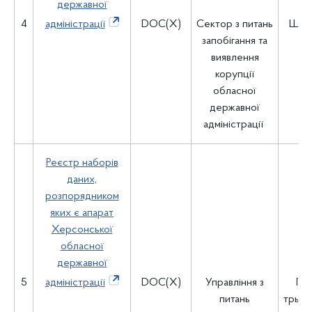
державної
4
адміністрації
DOC(X)
Сектор з питань
Щокв
запобігання та
щ
виявлення
корупції
обласної
державної
адміністрації
Реєстр наборів
даних,
розпорядником
яких є апарат
Херсонської
обласної
державної
5
адміністрації
DOC(X)
Управління з
Пр
питань
трьох