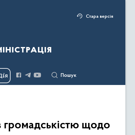
Стара версія
ністрація
Пошук
 з громадськістю щодо