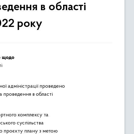
ведення в області
022 року
ю щодо
і
ної адміністрації проведено
а проведення в області
ортного комплексу та
ського суспільства
о проєкту плану з метою