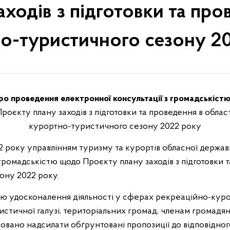
ходів з підготовки та про
о-туристичного сезону 2
ро проведення електронної консультації з громадськіст
роєкту плану заходів з підготовки та проведення в област
курортно-туристичного сезону 2022 року
022 року управлінням туризму та курортів обласної держав
ромадськістю щодо Проєкту плану заходів з підготовки т
ону 2022 року.
тою удосконалення діяльності у сферах рекреаційно-кур
стичної галузі, територіальних громад, членам громадян
ано надсилати обґрунтовані пропозиції до відповідног