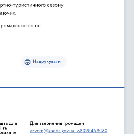
рортно-туристичного сезону
ваючих.
 громадськістю не
Надрукувати
шта для
Для звернення громадян
 та
vzvern@khoda.gov.ua +380954675180
ормацію