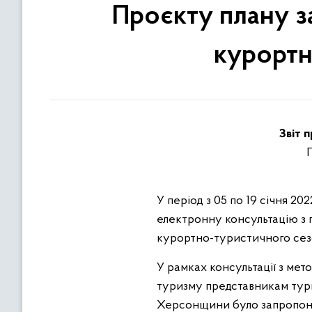
Проєкту плану за
курортн
Звіт
п
П
У період з 05 по 19 січня 2
електронну консультацію з г
курортно-туристичного сез
У рамках консультації з ме
туризму представникам тури
Херсонщини було запропонов