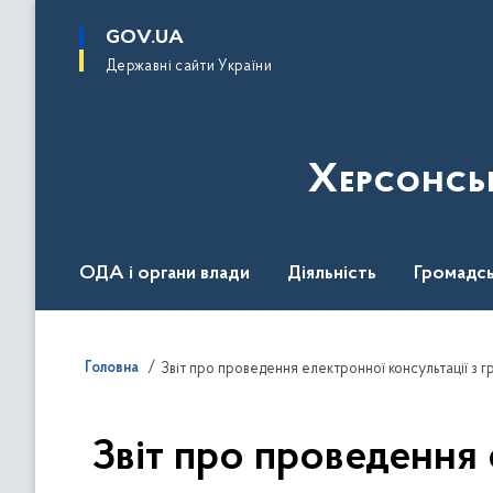
до
основного
GOV.UA
вмісту
Державні сайти України
Херсонсь
ОДА і органи влади
Діяльність
Громадсь
Воєнний стан
Головна
Звіт про проведення 