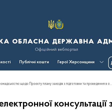
ка обласна державна адмі
Офіційний вебпортал
кості
Публічні кошти
Герої Херсонщини
Звіт про проведення електронної консультації з громадськістю щодо Проєкту плану заходів з підготовки та проведення в області курортно-туристичного сезону 2022 року
електронної консультації