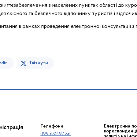
 життєзабезпечення в населених пунктах області до ку
ля якісного та безпечного відпочинку туристів і відпочи
питання в рамках проведення електронної консультації з
edin
Твітнути
Телефони
Електронна по
істрація
кореспонденції
099 632 97 36
запитів на інф