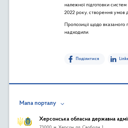
належної підготовки систем
2022 року, створення умов д
Пропозиції щодо вказаного 
надходили.
Поділитися
Link
Мапа порталу
Херсонська обласна державна адмін
73000, м. Херсон, пл. Свободи, 1