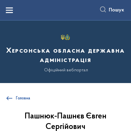
до
основного
Пошук
вмісту
Menu
Херсонська обласна державна
адміністрація
Офіційний вебпортал
Головна
Пашнюк-Пашнєв Євген
Сергійович