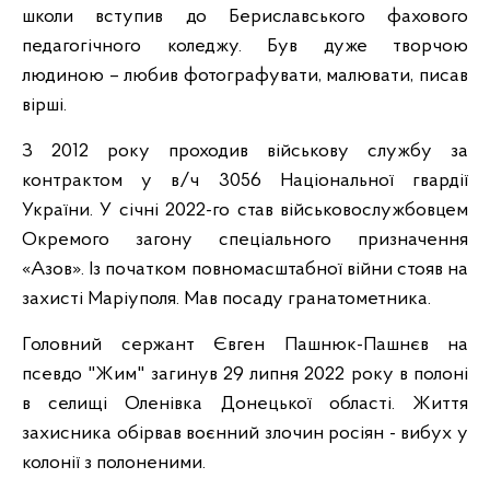
школи вступив до Бериславського фахового
педагогічного коледжу. Був дуже творчою
людиною – любив фотографувати, малювати, писав
вірші.
З 2012 року проходив військову службу за
контрактом у в/ч 3056 Національної гвардії
України. У січні 2022-го став військовослужбовцем
Окремого загону спеціального призначення
«Азов». Із початком повномасштабної війни стояв на
захисті Маріуполя. Мав посаду гранатометника.
Головний сержант Євген Пашнюк-Пашнєв на
псевдо "Жим" загинув 29 липня 2022 року в полоні
в селищі Оленівка Донецької області. Життя
захисника обірвав воєнний злочин росіян - вибух у
колонії з полоненими.