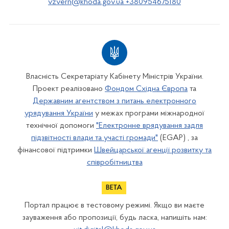
vzvern@khoda.gov.ua +380954675180
Власність Секретаріату Кабінету Міністрів України.
Проект реалізовано
Фондом Східна Європа
та
Державним агентством з питань електронного
урядування України
у межах програми міжнародної
технічної допомоги
"Електронне врядування задля
підзвітності влади та участі громади"
(EGAP) , за
фінансової підтримки
Швейцарської агенції розвитку та
співробітництва
Портал працює в тестовому режимі. Якщо ви маєте
зауваження або пропозиції, будь ласка, напишіть нам: