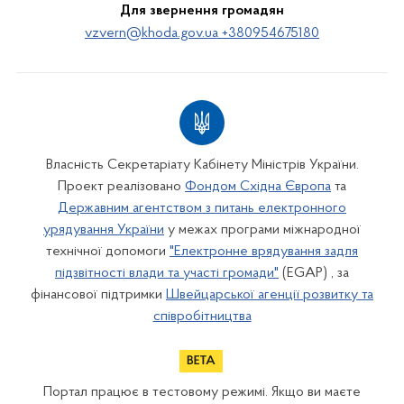
Для звернення громадян
vzvern@khoda.gov.ua +380954675180
Власність Секретаріату Кабінету Міністрів України.
Проект реалізовано
Фондом Східна Європа
та
Державним агентством з питань електронного
урядування України
у межах програми міжнародної
технічної допомоги
"Електронне врядування задля
підзвітності влади та участі громади"
(EGAP) , за
фінансової підтримки
Швейцарської агенції розвитку та
співробітництва
Портал працює в тестовому режимі. Якщо ви маєте