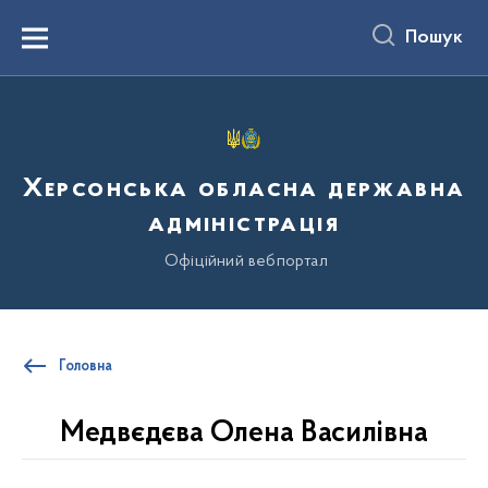
до
основного
Пошук
вмісту
Menu
Херсонська обласна державна
адміністрація
Офіційний вебпортал
Головна
Медвєдєва Олена Василівна