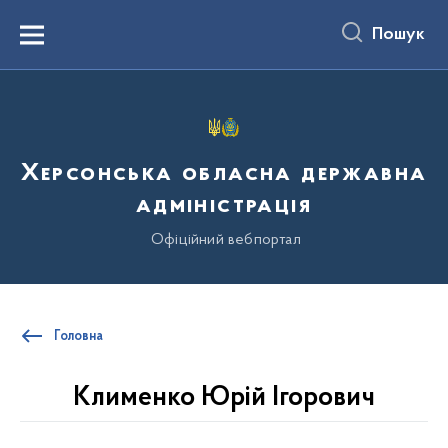
до
основного
Пошук
вмісту
Menu
Херсонська обласна державна
адміністрація
Офіційний вебпортал
Головна
Клименко Юрій Ігорович