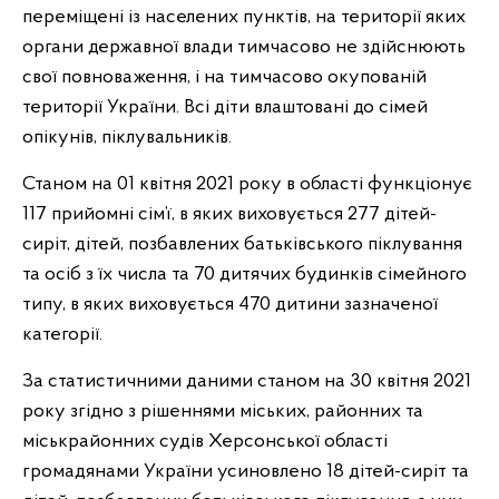
переміщені із населених пунктів, на території яких
органи державної влади тимчасово не здійснюють
свої повноваження, і на тимчасово окупованій
території України. Всі діти влаштовані до сімей
опікунів, піклувальників.
Станом на 01 квітня 2021 року в області функціонує
117 прийомні сім’ї, в яких виховується 277 дітей-
сиріт, дітей, позбавлених батьківського піклування
та осіб з їх числа та 70 дитячих будинків сімейного
типу, в яких виховується 470 дитини зазначеної
категорії.
За статистичними даними станом на 30 квітня 2021
року згідно з рішеннями міських, районних та
міськрайонних судів Херсонської області
громадянами України усиновлено 18 дітей-сиріт та