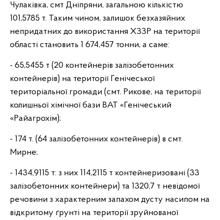
Чулаківка, смт Дніпряни, загальною кількістю
101,5785 т. Таким чином, залишок безхазяйних
непридатних до використання ХЗЗР на території
області становить 1 674,457 тонни, а саме:
- 65,5455 т (20 контейнерів залізобетонних
контейнерів) на території Генічеської
територіальної громади (смт. Рикове, на території
колишньої хімічної бази ВАТ «Генічеський
«Райагрохім);
- 174 т. (64 залізобетонних контейнерів) в смт.
Мирне;
- 1434,9115 т: з них 114,2115 т контейнеризовані (33
залізобетонних контейнери) та 1320,7 т невідомої
речовини з характерним запахом дусту насипом на
відкритому ґрунті на території зруйнованої