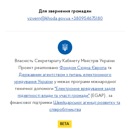
Для звернення громадян
vzvern@khoda.gov.ua +380954675180
Власність Секретаріату Кабінету Міністрів України.
Проект реалізовано
Фондом Східна Європа
та
Державним агентством з питань електронного
урядування України
у межах програми міжнародної
технічної допомоги
"Електронне врядування задля
підзвітності влади та участі громади"
(EGAP) , за
фінансової підтримки
Швейцарської агенції розвитку та
співробітництва