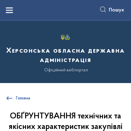
до
основного
Пошук
вмісту
Menu
Херсонська обласна державна
адміністрація
Офіційний вебпортал
Головна
ОБҐРУНТУВАННЯ технічних та
якісних характеристик закупівлі