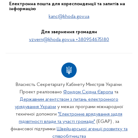
Електронна пошта для кореспонденції та запитів на
інформацію
kanc@khoda.gov.ua
Для звернення громадян
vzvern@khoda.gov.ua +380954675180
Власність Секретаріату Кабінету Міністрів України.
Проект реалізовано
Фондом Східна Європа
та
Державним агентством з питань електронного
урядування України
у межах програми міжнародної
технічної допомоги
"Електронне врядування задля
підзвітності влади та участі громади"
(EGAP) , за
фінансової підтримки
Швейцарської агенції розвитку та
співробітництва