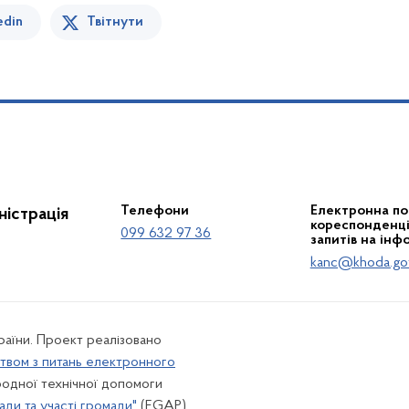
edin
Твітнути
Телефони
Електронна по
істрація
кореспонденції
099 632 97 36
запитів на інф
kanc@khoda.go
країни. Проект реалізовано
твом з питань електронного
одної технічної допомоги
ади та участі громади"
(EGAP) ,