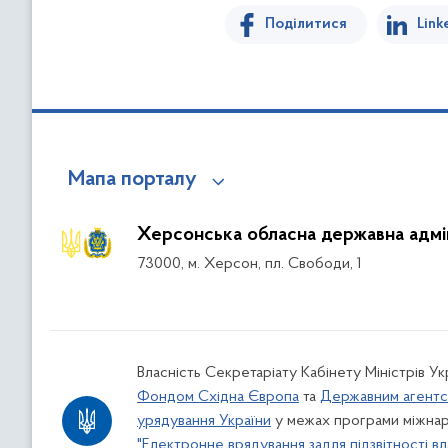
Поділитися
Link
Мапа порталу
Херсонська обласна державна адмін
73000, м. Херсон, пл. Свободи, 1
Власність Секретаріату Кабінету Міністрів У
Фондом Східна Європа
та
Державним агентс
урядування України
у межах програми міжнар
"Електронне врядування задля підзвітності вл