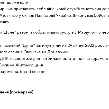
е так і не встиг.
ирішив присвятити себе військовій службі та вступив до
зов», що у складі Нацгвардії України. Виконував бойові 
олку.
"Дуче" разом із побратимами зустрів у Маріуполі. З пер
 позивний "Дуче", загинув у ніч на 29 липня 2022 року, 
ного селища Оленівка на Донеччині.
 ДНК-експертизи рідні отримали остаточне підтвердження
 Вигів на Житомирщині.
наречена, брат і сестри.
упеня (посмертно).