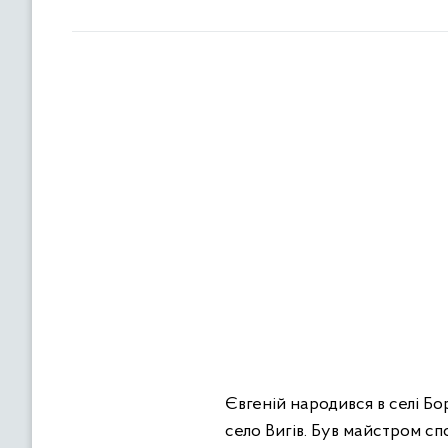
Євгеній народився в селі Б
село Вигів. Був майстром с