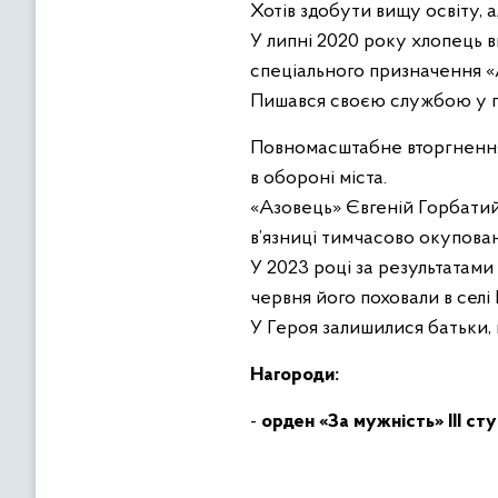
Хотів здобути вищу освіту, ал
У липні 2020 року хлопець в
спеціального призначення «А
Пишався своєю службою у п
Повномасштабне вторгнення 
в обороні міста.
«Азовець» Євгеній Горбатий,
в’язниці тимчасово окупова
У 2023 році за результатами
червня його поховали в селі
У Героя залишилися батьки, 
Нагороди:
-
орден «За мужність» ІІІ ст