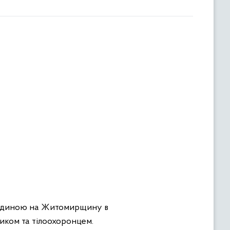
з родиною на Житомирщину в
иком та тілоохоронцем.