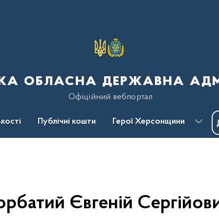
ка обласна державна адмі
Офіційний вебпортал
кості
Публічні кошти
Герої Херсонщини
орбатий Євгеній Сергійов