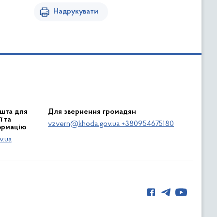
Надрукувати
шта для
Для звернення громадян
 та
vzvern@khoda.gov.ua +380954675180
ормацію
v.ua