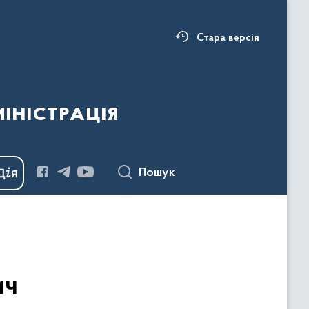
Стара версія
ністрація
Пошук
ич