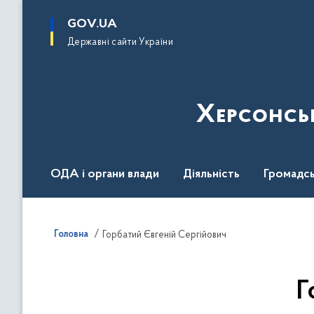
до
основного
GOV.UA
вмісту
Державні сайти України
Херсонсь
ОДА і органи влади
Діяльність
Громадсь
Воєнний стан
Головна
Горбатий Євгеній Сергійович
Г