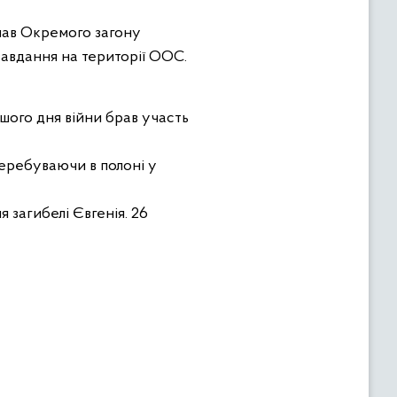
 лав Окремого загону
завдання на території ООС.
шого дня війни брав участь
перебуваючи в полоні у
 загибелі Євгенія. 26