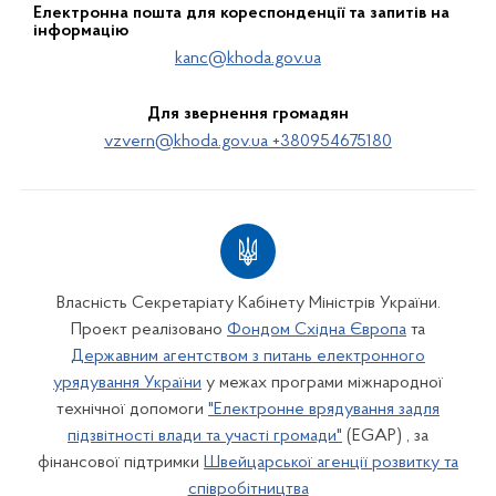
Електронна пошта для кореспонденції та запитів на
інформацію
kanc@khoda.gov.ua
Для звернення громадян
vzvern@khoda.gov.ua +380954675180
Власність Секретаріату Кабінету Міністрів України.
Проект реалізовано
Фондом Східна Європа
та
Державним агентством з питань електронного
урядування України
у межах програми міжнародної
технічної допомоги
"Електронне врядування задля
підзвітності влади та участі громади"
(EGAP) , за
фінансової підтримки
Швейцарської агенції розвитку та
співробітництва