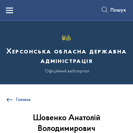
до
основного
Пошук
вмісту
Menu
Херсонська обласна державна
адміністрація
Офіційний вебпортал
Головна
Шовенко Анатолій
Володимирович