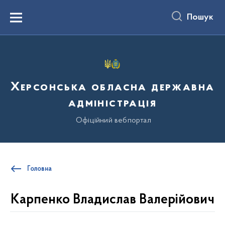
до
основного
Пошук
вмісту
Menu
Херсонська обласна державна
адміністрація
Офіційний вебпортал
Головна
Карпенко Владислав Валерійович