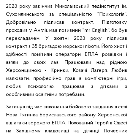
2023 року закінчив Миколаївський педінститут ім.
Сухомлинського за спеціальністю "Психологія".
Добровільно підписав контракт. Підготовку
проходив у Англії, мав позивний "mr English", бо був
перекладачем. У жовтні 2023 року підписав
контракт з 35 бригадою морської піхоти. Його хист і
здібності помітили оператори БПЛА розвідки і
взяли до своїх лав. Працювали над рідною
Херсонщиною - Кринки, Козачі Лагеря. Любив
малювати, професійно грав в комп'ютерні ігри,
любив психологію, працював з дітками з
особливими освітніми потребами.
Загинув під час виконання бойового завдання в селі
Нова Тягинка Бериславського району Херсонської
від атаки ворожого БПЛА. Похований Герой в Одесі
на Західному кладовищі на ділянці Почесних