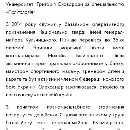
Університеті Григорія Сковороди за спеціальністю
«Політологія».
З 2014 року служив у батальйоні оперативного
призначення Національної гвардії імені генерал-
майора Кульчицького. Пізніше перевівся до 36-ої
окремої бригади морської піхоти імені
контрадмірала Михайла Білинського. Після
звільнення з армії працював охоронником у банку,
майстром спортивного масажу, тренером дітей з
карате та був активним членом Федерації ножового
бою України. Олександр захоплювався історією та
прагнув служити своїй країні.
З початком повномасштабного вторгнення
повернувся до війська. Служив розвідником у групі
батальйону імені генерал-майора Кульчицького,