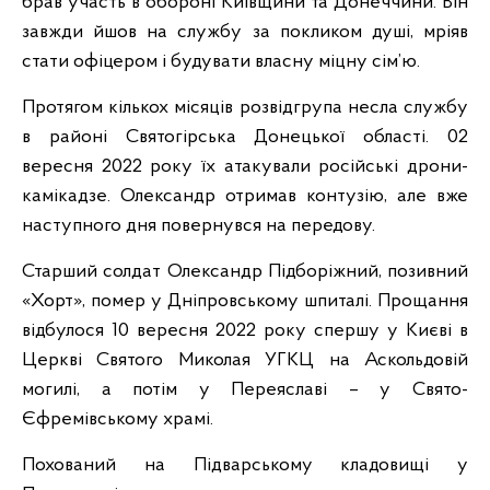
брав участь в обороні Київщини та Донеччини. Він
завжди йшов на службу за покликом душі, мріяв
стати офіцером і будувати власну міцну сім’ю.
Протягом кількох місяців розвідгрупа несла службу
в районі Святогірська Донецької області. 02
вересня 2022 року їх атакували російські дрони-
камікадзе. Олександр отримав контузію, але вже
наступного дня повернувся на передову.
Старший солдат Олександр Підборіжний, позивний
«Хорт», помер у Дніпровському шпиталі. Прощання
відбулося 10 вересня 2022 року спершу у Києві в
Церкві Святого Миколая УГКЦ на Аскольдовій
могилі, а потім у Переяславі – у Свято-
Єфремівському храмі.
Похований на Підварському кладовищі у