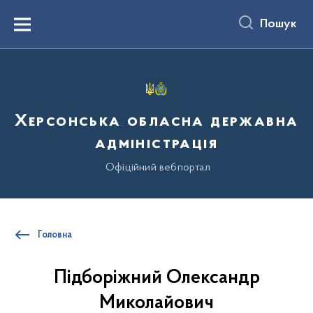
до
основного
Пошук
вмісту
Menu
Херсонська обласна державна
адміністрація
Офіційний вебпортал
Головна
Підборіжний Олександр
Миколайович