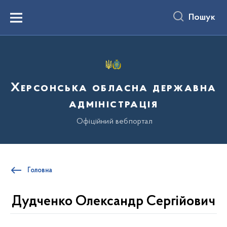
до
основного
Пошук
вмісту
Menu
Херсонська обласна державна
адміністрація
Офіційний вебпортал
Головна
Дудченко Олександр Сергійович