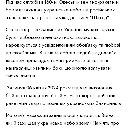
Під час служби в 160-й Одеській зенітно-ракетній
бригаді захищав українське небо від російських
атак, ракет та дронів-камікадзе типу "Шахед".
Олександр - це Захисник України, мужність якого
була глибокою й непохитною, такою, що
народжується з усвідомленням обов’язку та любові
до своєї землі. Він вів за собою людей, надихав їх
власним прикладом і вмів приймати рішення в
найгарячіші хвилини бою, що змогло врятувати
тисячі життів.
Загинув 06 квітня 2024 року під час виконання
бойового завдання. У той момент ворог здійснив
ракетний удар по позиціях українських Захисників.
Його ім’я назавжди залишилося в історії, як Воїна,
який захищав українське небо з землі! Пам’ять про