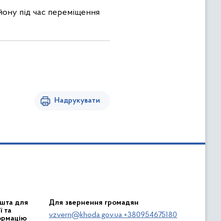
айону під час переміщення
Надрукувати
шта для
Для звернення громадян
 та
vzvern@khoda.gov.ua +380954675180
ормацію