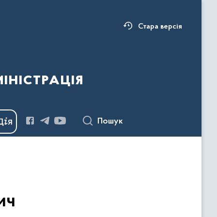
Стара версія
ністрація
Пошук
ич