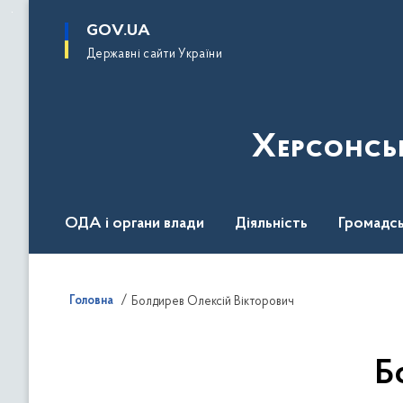
до
основного
GOV.UA
вмісту
Державні сайти України
Херсонсь
ОДА і органи влади
Діяльність
Громадсь
Воєнний стан
Головна
Болдирев Олексій Вікторович
Б