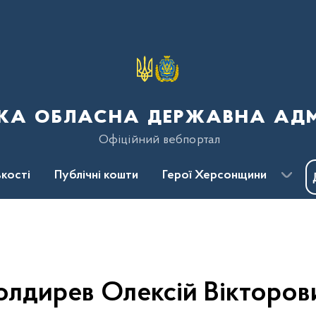
ка обласна державна адмі
Офіційний вебпортал
кості
Публічні кошти
Герої Херсонщини
олдирев Олексій Вікторов