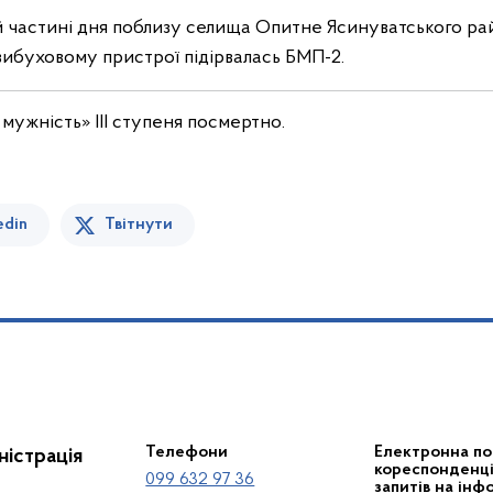
ій частині дня поблизу селища Опитне Ясинуватського р
ибуховому пристрої підірвалась БМП-2.
ужність» ІІІ ступеня посмертно.
edin
Твітнути
Телефони
Електронна по
істрація
кореспонденції
099 632 97 36
запитів на інф