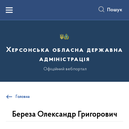
до
основного
Пошук
вмісту
Menu
Херсонська обласна державна
адміністрація
Офіційний вебпортал
Головна
Береза Олександр Григорович