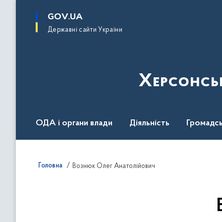
до
основного
GOV.UA
вмісту
Державні сайти України
Херсонсь
ОДА і органи влади
Діяльність
Громадсь
Воєнний стан
Головна
Вознюк Олег Анатолійович