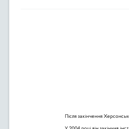
Після закінчення Херсонсько
У 2004 році він закінчив і