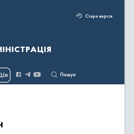
Стара версія
ністрація
Пошук
ч