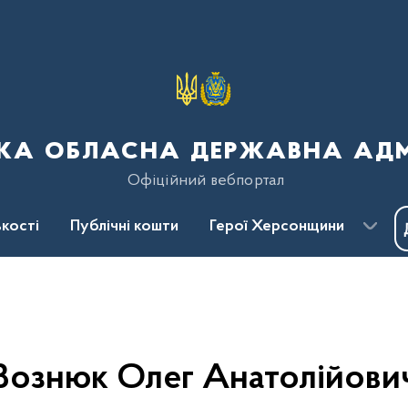
ка обласна державна адмі
Офіційний вебпортал
кості
Публічні кошти
Герої Херсонщини
Вознюк Олег Анатолійови