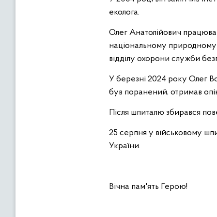
еколога.
Олег Анатолійович працюва
національному природному п
відділу охорони служби без
У березні 2024 року Олег Во
був поранений, отримав опі
Після шпиталю збирався пов
25 серпня у військовому шп
України.
Вічна пам'ять Герою!