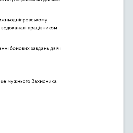
Нижньодніпровському
у водоканалі працівником
нні бойових завдань двічі
ерце мужнього Захисника