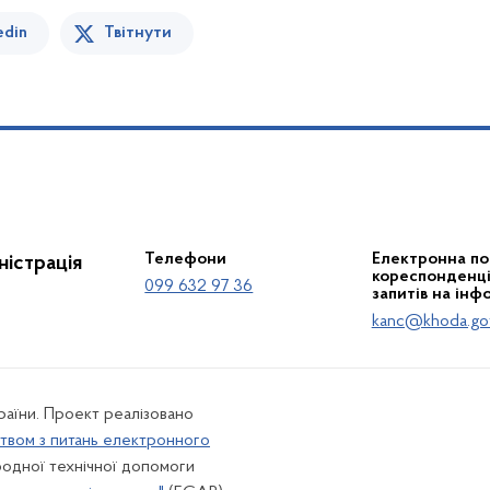
edin
Твітнути
Телефони
Електронна по
істрація
кореспонденції
099 632 97 36
запитів на інф
kanc@khoda.go
країни. Проект реалізовано
твом з питань електронного
одної технічної допомоги