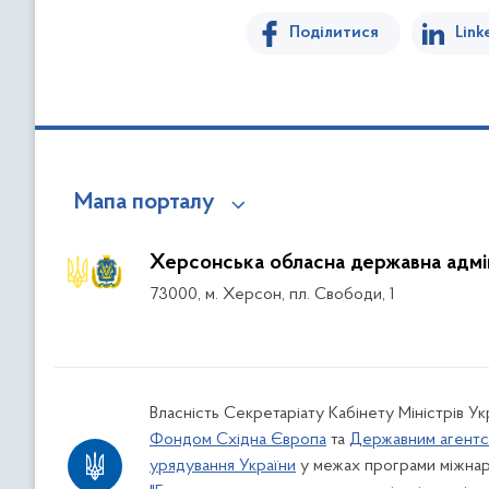
Поділитися
Link
Мапа порталу
Херсонська обласна державна адмін
73000, м. Херсон, пл. Свободи, 1
Власність Секретаріату Кабінету Міністрів У
Фондом Східна Європа
та
Державним агентс
урядування України
у межах програми міжнар