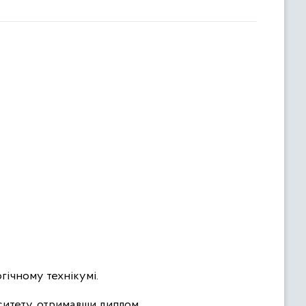
гічному технікумі.
рситету, отримавши диплом