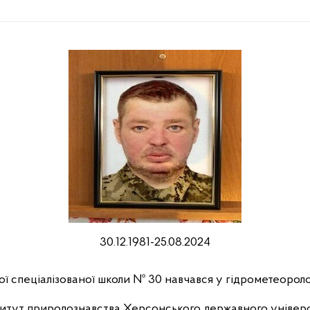
30.12.1981-25.08.2024
ї спеціалізованої школи № 30 навчався у гідрометеороло
нститут природознавства Херсонського державного уніве