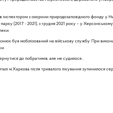
в інспектором з охорони природозаповідного фонду у 
арку (2017 - 2021), з грудня 2021 року – у Херсонськом
пеки.
знюк був мобілізований на військову службу. При викона
ки.
ернутися до побратимів, але не судилося…
италі м.Харкова після тривалого лікування зупинилося с