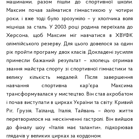
машинами, разом пішли до спортивної школи.
Максим почав займатися гімнастикою у чотири
роки, і вже тоді було зрозуміло – у хлопчика воля
міцніша за сталь. У 2003 році родина переїхала до
Херсона, щоб Максим міг навчатися в ХВУФК
олімпійського резерву. Для цього довелося за один
рік пройти програму двох класів. Докладені зусилля
принесли бажаний результат – хлопець отримав
звання майстра спорту зі спортивної гімнастики та
велику кількість медалей. Після завершення
навчання спортивна кар'єра Максима
трансформувалася у мистецтво. Він став акробатом
і почав виступати в цирках України та світу. Кривий
Ріг, Грузія, Таїланд, Італія, Тайвань – його життя
перетворилося на нескінченні гастролі. Він вийшов
до фіналу шоу «Італія має таланти», підкорював
глядачів у великих цирках за кордоном.