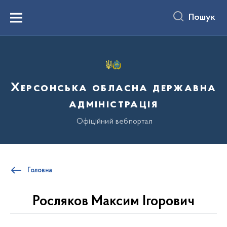
до
основного
Пошук
вмісту
Menu
Херсонська обласна державна
адміністрація
Офіційний вебпортал
Головна
Росляков Максим Ігорович