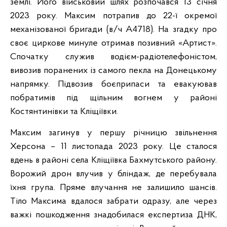
землі. Його військовий шлях розпочався 13 січня
2023 року. Максим потрапив до 22-ї окремої
механізованої бригади (в/ч А4718). На згадку про
своє циркове минуле отримав позивний «Артист».
Спочатку служив водієм-радіотелефоністом,
вивозив поранених із самого пекла на Донецькому
напрямку. Підвозив боєприпаси та евакуював
побратимів під щільним вогнем у районі
Костянтинівки та Кліщіївки.
Максим загинув у першу річницю звільнення
Херсона – 11 листопада 2023 року. Це сталося
вдень в районі села Кліщіївка Бахмутського району.
Ворожий дрон влучив у бліндаж, де перебувала
їхня група. Пряме влучання не залишило шансів.
Тіло Максима вдалося забрати одразу, але через
важкі пошкодження знадобилася експертиза ДНК,