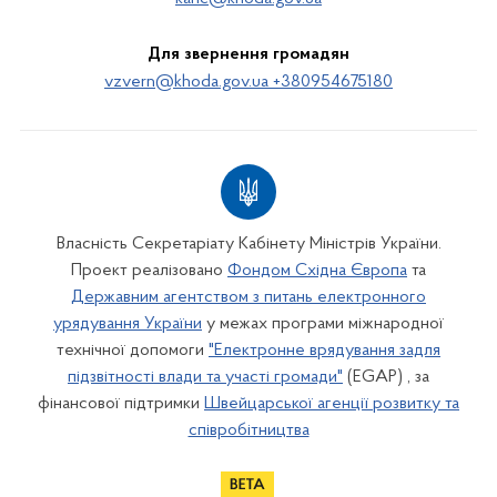
Для звернення громадян
vzvern@khoda.gov.ua +380954675180
Власність Секретаріату Кабінету Міністрів України.
Проект реалізовано
Фондом Східна Європа
та
Державним агентством з питань електронного
урядування України
у межах програми міжнародної
технічної допомоги
"Електронне врядування задля
підзвітності влади та участі громади"
(EGAP) , за
фінансової підтримки
Швейцарської агенції розвитку та
співробітництва