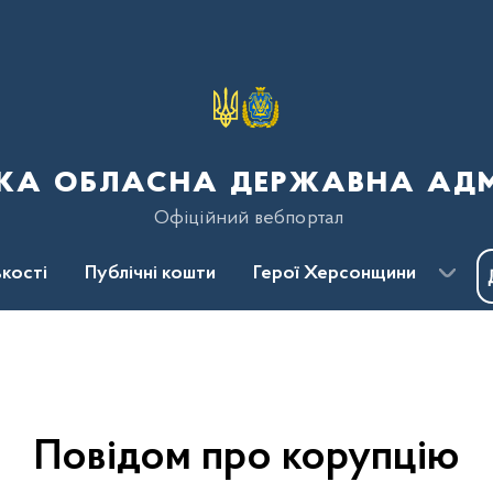
ка обласна державна адмі
Офіційний вебпортал
кості
Публічні кошти
Герої Херсонщини
Повідом про корупцію