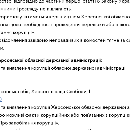
ство, відповідно до частини першої статті 8 Закону Укр
ними і розгляду не підлягають.
ористовуватиметься керівництвом Херсонської обласної 
ння щодо необхідності проведення перевірки або іншого
ання корупції».
овідомлення завідомо неправдивих відомостей тягне за с
м.
рсонської обласної державної адміністрації:
 та виявлення корупції обласної державної адміністрації
сонська обл., Херсон, площа Свободи, 1
0
 та виявлення корупції Херсонської обласної державної а
про можливі факти корупційних або пов’язаних з корупці
ро запобігання корупції».