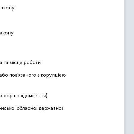
Закону;
акону;
ада та місце роботи;
або пов’язаного з корупцією
(автор повідомлення).
онської обласної державної