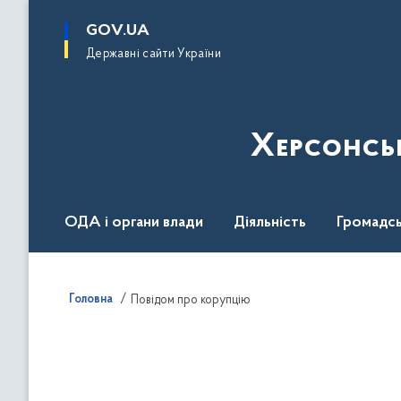
до
основного
GOV.UA
вмісту
Державні сайти України
Херсонсь
ОДА і органи влади
Діяльність
Громадсь
Воєнний стан
Головна
Повідом про корупцію