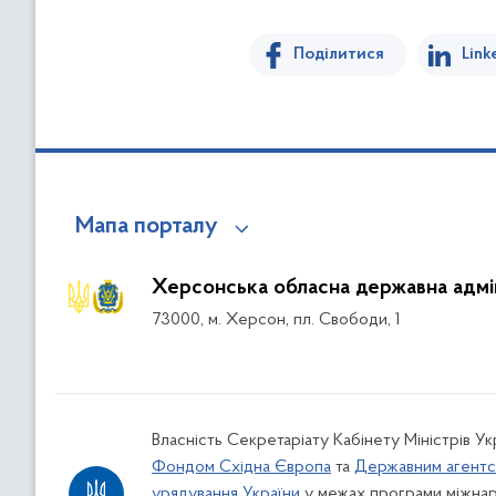
Поділитися
Link
Мапа порталу
Херсонська обласна державна адмін
73000, м. Херсон, пл. Свободи, 1
Власність Секретаріату Кабінету Міністрів У
Фондом Східна Європа
та
Державним агентс
урядування України
у межах програми міжнар