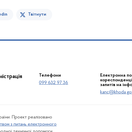
edin
Твітнути
Телефони
Електронна по
істрація
кореспонденції
099 632 97 36
запитів на інф
kanc@khoda.go
країни. Проект реалізовано
твом з питань електронного
одної технічної допомоги