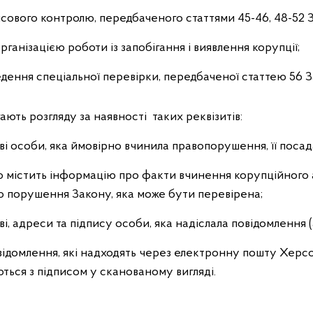
ового контролю, передбаченого статтями 45-46, 48-52 
рганізацією роботи із запобігання і виявлення корупції;
ення спеціальної перевірки, передбаченої статтею 56 З
ють розгляду за наявності таких реквізитів:
кові особи, яка ймовірно вчинила правопорушення, її пос
о містить інформацію про факти вчинення корупційного 
 порушення Закону, яка може бути перевірена;
ові, адреси та підпису особи, яка надіслала повідомлення 
відомлення, які надходять через електронну пошту Херс
ються з підписом у сканованому вигляді.