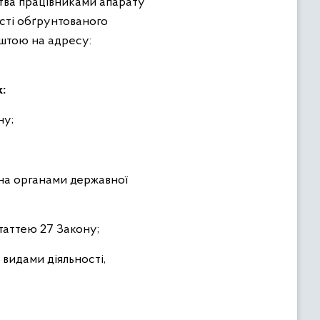
ства працівниками апарату
ості обґрунтованого
штою на адресу:
:
ну;
на органами державної
таттею 27 Закону;
видами діяльності,