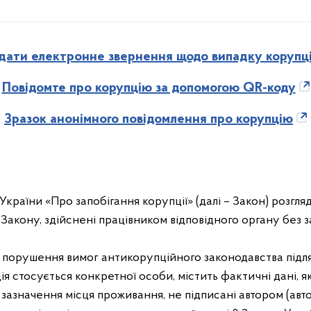
дати електронне звернення щодо випадку корупці
Повідомте про корупцію за допомогою QR-коду
Зразок анонімного повідомлення про корупцію
 України «Про запобігання корупції» (далі – Закон) розгл
Закону, здійснені працівником відповідного органу без 
порушення вимог антикорупційного законодавства підля
я стосується конкретної особи, містить фактичні дані, я
зазначення місця проживання, не підписані автором (автор