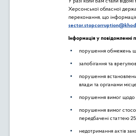
У разі коли Вам стали відо
Херсонської обласної держав
переконання, що інформаці
sector.stopcorruption@khod
Інформація у повідомленні п
порушення обмежень що
запобігання та врегулюв
порушення встановлени
влади та органами місц
порушення вимог щодо о
порушення вимог стосов
передбачені статтею 25
недотримання актів зак