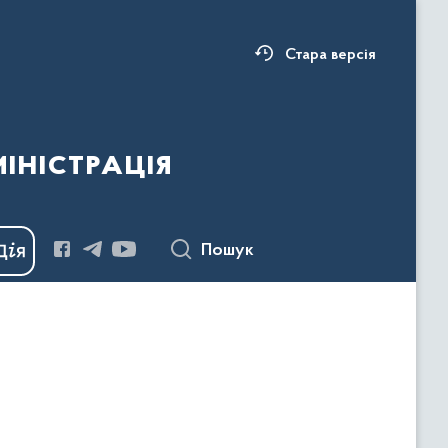
Стара версія
ністрація
Пошук