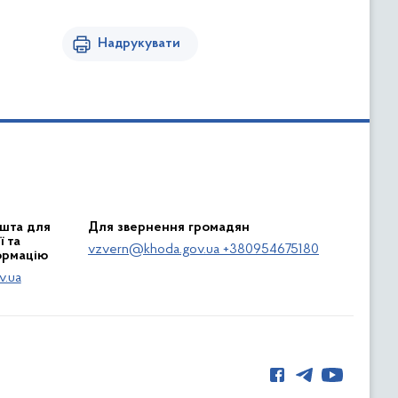
Надрукувати
шта для
Для звернення громадян
 та
vzvern@khoda.gov.ua +380954675180
ормацію
v.ua