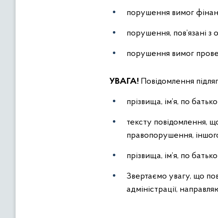
порушення вимог фінанс
порушення, пов’язані з о
порушення вимог провед
УВАГА!
Повідомлення підляга
прізвища, ім’я, по бать
тексту повідомлення, щ
правопорушення, іншого
прізвища, ім’я, по батьк
Звертаємо увагу, що по
адміністрації, направля