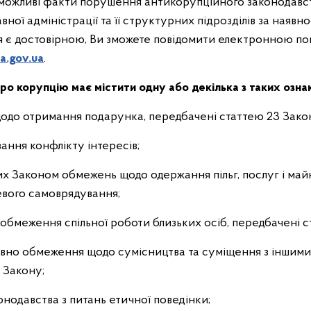
мі можливі факти порушення антикорупційного законодав
ної адміністрації та її структурних підрозділів за наявн
я є достовірною, Ви зможете повідомити електронною по
a.gov.ua
.
ро корупцію має містити одну або декілька з таких ознак
до отримання подарунка, передбачені статтею 23 Зако
ання конфлікту інтересів;
х Законом обмежень щодо одержання пільг, послуг і май
евого самоврядування;
бмеження спільної роботи близьких осіб, передбачені с
но обмеження щодо сумісництва та суміщення з іншими 
 Закону;
онодавства з питань етичної поведінки;