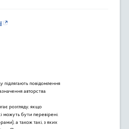
ї
яду підлягають повідомлення
зазначення авторства
гає розгляду, якщо
кі можуть бути перевірені.
ами), а також такі, з яких