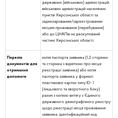
державних (військових) адміністрацій,
військових адміністрацій населених
пунктів Херсонської області за
задекларованим/зареєстрованим
місцем проживання (перебування)
або до ЦНАПів на деокупованій
частині Херсонської області.
Перелік
копія паспорта заявника (1,2 сторінки
документів для
та сторінка з відміткою про місце
отримання
реєстрації заявника) або копія
допомоги
паспорта заявника у форматі
пластикової картки типу ID- 1
(лицьового та зворотного боку)
разом з копією витягу з Єдиного
державного демографічного реєстру
щодо реєстрації місця проживання
заявника; ідентифікаційний код