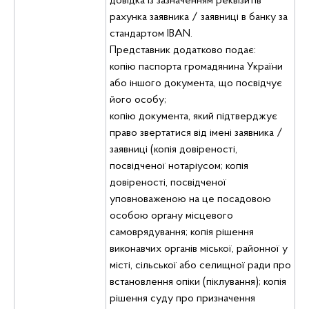
довідка із зазначенням реквізитів
рахунка заявника / заявниці в банку за
стандартом IBAN.
Представник додатково подає:
копію паспорта громадянина України
або іншого документа, що посвідчує
його особу;
копію документа, який підтверджує
право звертатися від імені заявника /
заявниці (копія довіреності,
посвідченої нотаріусом; копія
довіреності, посвідченої
уповноваженою на це посадовою
особою органу місцевого
самоврядування; копія рішення
виконавчих органів міської, районної у
місті, сільської або селищної ради про
встановлення опіки (піклування); копія
рішення суду про призначення