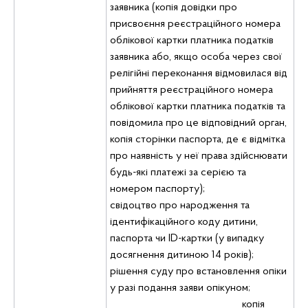
заявника (копія довідки про
присвоєння реєстраційного номера
облікової картки платника податків
заявника або, якщо особа через свої
релігійні переконання відмовилася від
прийняття реєстраційного номера
облікової картки платника податків та
повідомила про це відповідний орган,
копія сторінки паспорта, де є відмітка
про наявність у неї права здійснювати
будь-які платежі за серією та
номером паспорту);
свідоцтво про народження та
ідентифікаційного коду дитини,
паспорта чи ID-картки (у випадку
досягнення дитиною 14 років);
рішення суду про встановлення опіки
у разі подання заяви опікуном;
копія