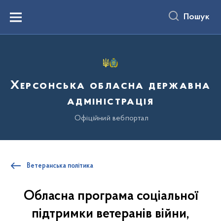
до
основного
Пошук
вмісту
Menu
Херсонська обласна державна
адміністрація
Офіційний вебпортал
Ветеранська політика
Обласна програма соціальної
підтримки ветеранів війни,