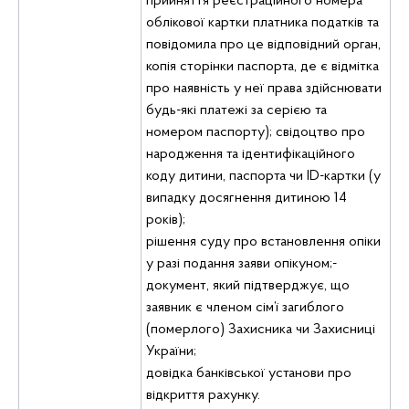
прийняття реєстраційного номера
облікової картки платника податків та
повідомила про це відповідний орган,
копія сторінки паспорта, де є відмітка
про наявність у неї права здійснювати
будь-які платежі за серією та
номером паспорту); свідоцтво про
народження та ідентифікаційного
коду дитини, паспорта чи ID-картки (у
випадку досягнення дитиною 14
років);
рішення суду про встановлення опіки
у разі подання заяви опікуном;-
документ, який підтверджує, що
заявник є членом сім’ї загиблого
(померлого) Захисника чи Захисниці
України;
довідка банківської установи про
відкриття рахунку.