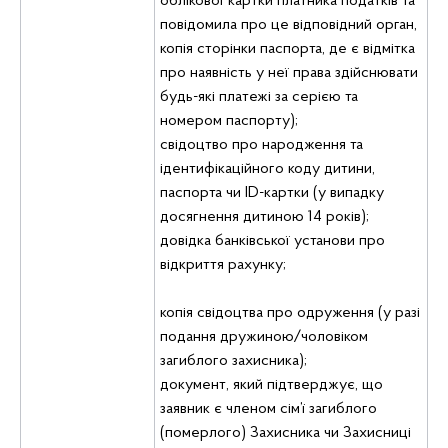
облікової картки платника податків та
повідомила про це відповідний орган,
копія сторінки паспорта, де є відмітка
про наявність у неї права здійснювати
будь-які платежі за серією та
номером паспорту);
свідоцтво про народження та
ідентифікаційного коду дитини,
паспорта чи ID-картки (у випадку
досягнення дитиною 14 років);
довідка банківської установи про
відкриття рахунку;
копія свідоцтва про одруження (у разі
подання дружиною/чоловіком
загиблого захисника);
документ, який підтверджує, що
заявник є членом сім’ї загиблого
(померлого) Захисника чи Захисниці