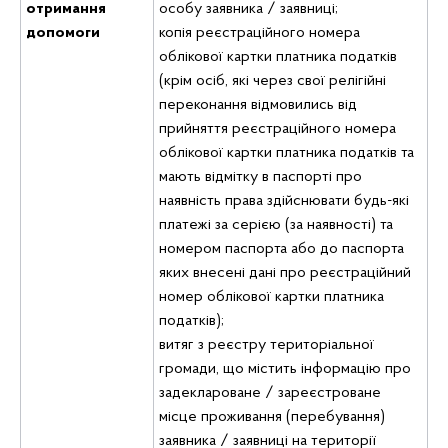
отримання
особу заявника / заявниці;
допомоги
копія реєстраційного номера
облікової картки платника податків
(крім осіб, які через свої релігійні
переконання відмовились від
прийняття реєстраційного номера
облікової картки платника податків та
мають відмітку в паспорті про
наявність права здійснювати будь-які
платежі за серією (за наявності) та
номером паспорта або до паспорта
яких внесені дані про реєстраційний
номер облікової картки платника
податків);
витяг з реєстру територіальної
громади, що містить інформацію про
задеклароване / зареєстроване
місце проживання (перебування)
заявника / заявниці на території