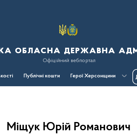
ка обласна державна адмі
Офіційний вебпортал
кості
Публічні кошти
Герої Херсонщини
Міщук Юрій Романович