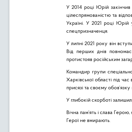
У 2014 році Юрій закінчив 
цілеспрямованістю та відпо
Україні. У 2021 році Юрій
спецпризначенця.
У липні 2021 року він всту
Від перших днів повномас
протистояв російським зага
Командир групи спеціально
Харківської області під час
присязі та своєму обов’язк
У глибокій скорботі залишил
Вічна пам’ять і слава Герою,
Герої не вмирають.