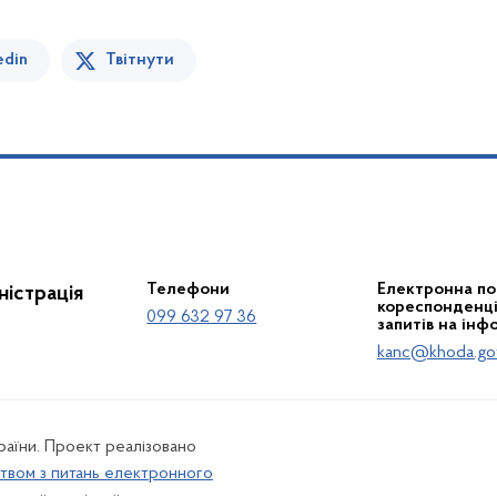
edin
Твітнути
Телефони
Електронна по
істрація
кореспонденції
099 632 97 36
запитів на інф
kanc@khoda.go
країни. Проект реалізовано
твом з питань електронного