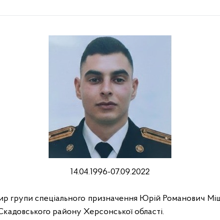
14.04.1996-07.09.2022
ир групи спеціального призначення Юрій Романович Міщу
 Скадовського району Херсонської області.