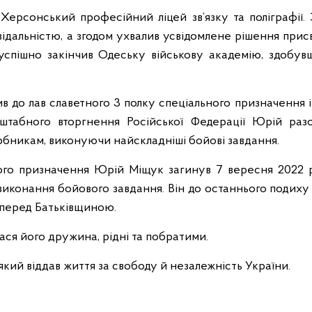
Херсонський професійний ліцей зв’язку та поліграфії. 
відальністю, а згодом ухвалив усвідомлене рішення при
 успішно закінчив Одеську військову академію, здобувш
пив до лав славетного 3 полку спеціального призначення 
штабного вторгнення Російської Федерації Юрій ра
рбникам, виконуючи найскладніші бойові завдання.
го призначення Юрій Міщук загинув 7 вересня 2022 р
 виконання бойового завдання. Він до останнього подиху
у перед Батьківщиною.
ася його дружина, рідні та побратими.
 який віддав життя за свободу й незалежність України.