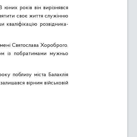
З юних років він вирізнявся
святити своє життя служінню
и кваліфікацію розвідника-
імені Святослава Хороброго.
зом із побратимами мужньо
оку поблизу міста Балаклія
 залишався вірним військовій