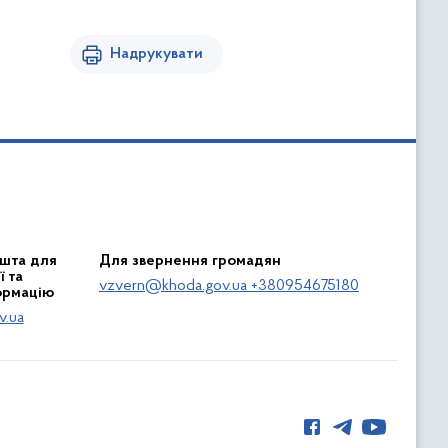
Надрукувати
шта для
Для звернення громадян
 та
vzvern@khoda.gov.ua +380954675180
ормацію
v.ua