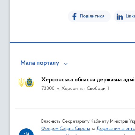
Поділитися
Link
Мапа порталу
Херсонська обласна державна адмін
73000, м. Херсон, пл. Свободи, 1
Власність Секретаріату Кабінету Міністрів У
Фондом Східна Європа
та
Державним агентс