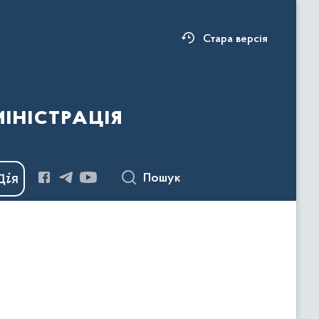
Стара версія
ністрація
Пошук