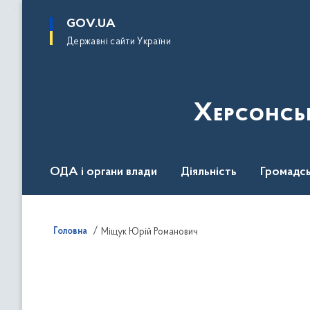
до
основного
GOV.UA
вмісту
Державні сайти України
Херсонсь
ОДА і органи влади
Діяльність
Громадсь
Воєнний стан
Головна
Міщук Юрій Романович