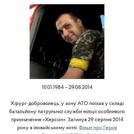
10.01.1984 – 29.08.2014
Xірург-доброволець, у зону АТО поїхав у складі
батальйону патрульної служби міліції особливого
призначення «Херсон». Загинув 29 серпня 2014
року в іловайському котлі.
Фільм про Героя