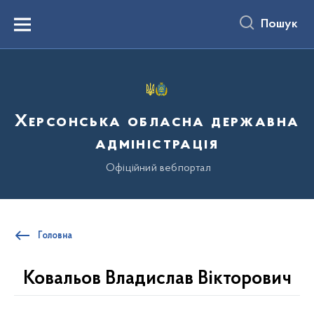
до
основного
Пошук
вмісту
Menu
Херсонська обласна державна
адміністрація
Офіційний вебпортал
Головна
Ковальов Владислав Вікторович