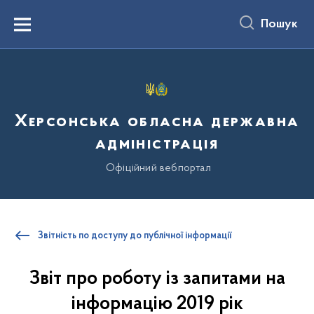
до
основного
Пошук
вмісту
Menu
Херсонська обласна державна
адміністрація
Офіційний вебпортал
Звітність по доступу до публічної інформації
Звіт про роботу із запитами на
інформацію 2019 рік