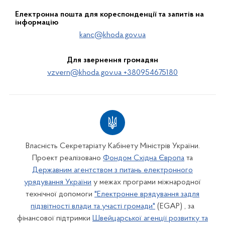
Електронна пошта для кореспонденції та запитів на
інформацію
kanc@khoda.gov.ua
Для звернення громадян
vzvern@khoda.gov.ua +380954675180
Власність Секретаріату Кабінету Міністрів України.
Проект реалізовано
Фондом Східна Європа
та
Державним агентством з питань електронного
урядування України
у межах програми міжнародної
технічної допомоги
"Електронне врядування задля
підзвітності влади та участі громади"
(EGAP) , за
фінансової підтримки
Швейцарської агенції розвитку та