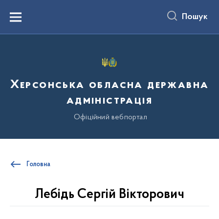
до
основного
Пошук
вмісту
Menu
Херсонська обласна державна
адміністрація
Офіційний вебпортал
Головна
Лебідь Сергій Вікторович