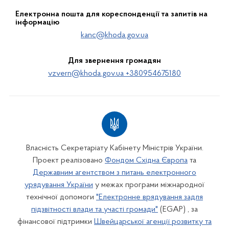
Електронна пошта для кореспонденції та запитів на
інформацію
kanc@khoda.gov.ua
Для звернення громадян
vzvern@khoda.gov.ua +380954675180
Власність Секретаріату Кабінету Міністрів України.
Проект реалізовано
Фондом Східна Європа
та
Державним агентством з питань електронного
урядування України
у межах програми міжнародної
технічної допомоги
"Електронне врядування задля
підзвітності влади та участі громади"
(EGAP) , за
фінансової підтримки
Швейцарської агенції розвитку та