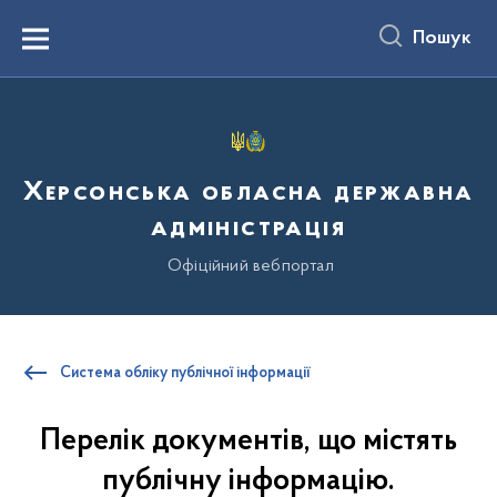
до
основного
Пошук
вмісту
Menu
Херсонська обласна державна
адміністрація
Офіційний вебпортал
Система обліку публічної інформації
Перелiк документів, що містять
публічну інформацію.