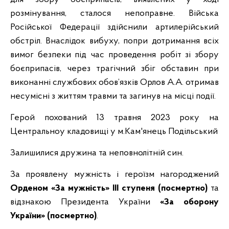
розмінування, сталося непоправне. Війська
Російської Федерації здійснили артилерійський
обстріл. Внаслідок вибуху, попри дотримання всіх
вимог безпеки під час проведення робіт зі збору
боєприпасів, через трагічний збіг обставин при
виконанні службових обов’язків Орлов А.А. отримав
несумісні з життям травми та загинув на місці події.
Герой похований 13 травня 2023 року на
Центральноу кладовищі у м.Кам'янець Подільський
Залишилися дружина та неповнолітній син.
За проявлену мужність і героїзм нагороджений
Орденом «За мужність» ІІІ ступеня (посмертно)
та
відзнакою Президента України
«За оборону
України» (посмертно)
.