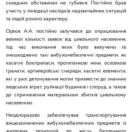
складних обставинах не губився. Постійно брав
участь у ліквідації наслідків надзвичайних ситуацій
та подій різного характеру.
Орлов А.А. постійно залучався до опрацювання
великої кількості заявок від цивільного населення,
під час виконання яких було вилучено та
знешкоджено такі вибухонебезпечні предмети, як
касетні боєприпаси, протитанкові міни, осколкові
гранати, артилерійські снаряди, касетні елементи,
які у разі детонування могли призвести до значних
людських втрат, руйнації будинків і споруд, а також
до спричинення матеріальних збитків цивільному
населенню.
Неодноразово забезпечував транспортування
вищезазначених вибухонебезпечних предметів із
житлових територій до місць безпечного