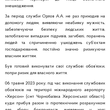
знешкодження.
За період служби Орлов А.А. не раз приходив на
допомогу людям, виявляючи неабияку мужність,
забезпечуючи безпеку людських життів,
запобігаючи випадкам підривів, загибелі, поранень
людей та спричиненню ушкоджень суб’єктам
господарювання, постійно значно ризикуючи
власним життям.
Був готовий виконувати свої службові обов’язки,
попри ризик для власного життя.
06 травня 2023 року, під час виконання службових
обов’язків на території міжнародного аеропорту
«Херсон» (смт Чорнобаївка Херсонської області),
куди прибув разом із піротехнічним розрахунком
для збору боєприпасів, виявлених у ході