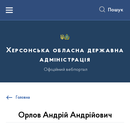
до
основного
Пошук
вмісту
Menu
Херсонська обласна державна
адміністрація
Офіційний вебпортал
Головна
Орлов Андрій Андрійович