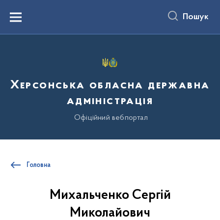
до
основного
Пошук
вмісту
Menu
Херсонська обласна державна
адміністрація
Офіційний вебпортал
Головна
Михальченко Сергій
Миколайович