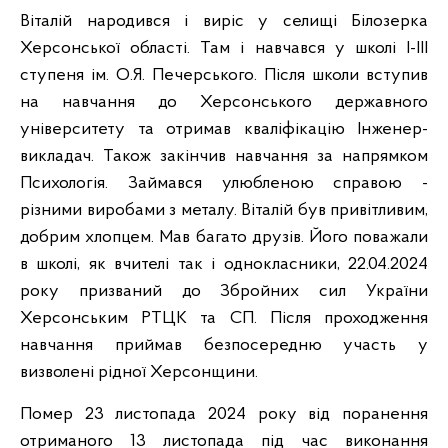
Віталій народився і виріс у селищі Білозерка
Херсонської області. Там і навчався у школі І-ІІІ
ступеня ім. О.Я. Печерського. Після школи вступив
на навчання до Херсонського державного
університету та отримав кваліфікацію Інженер-
викладач. Також закінчив навчання за напрямком
Психологія. Займався улюбленою справою -
різними виробами з металу. Віталій був привітливим,
добрим хлопцем. Мав багато друзів. Його поважали
в школі, як вчителі так і однокласники, 22.04.2024
року призваний до Збройних сил України
Херсонським РТЦК та СП. Після проходження
навчання приймав безпосередню участь у
визволені рідної Херсонщини.
Помер 23 листопада 2024 року від поранення
отриманого 13 листопада під час виконання