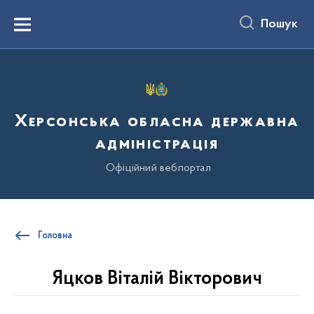
до
основного
Пошук
вмісту
Menu
Херсонська обласна державна
адміністрація
Офіційний вебпортал
Головна
Яцков Віталій Вікторович