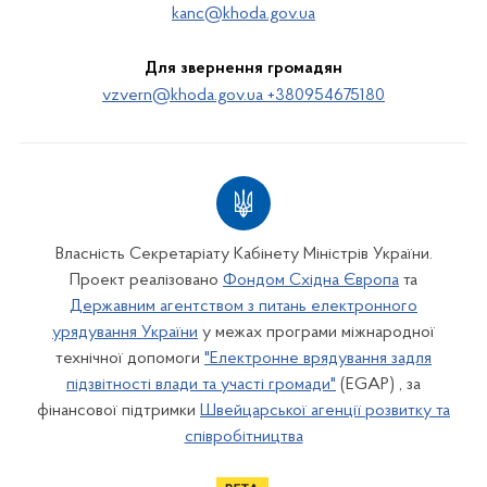
kanc@khoda.gov.ua
Для звернення громадян
vzvern@khoda.gov.ua +380954675180
Власність Секретаріату Кабінету Міністрів України.
Проект реалізовано
Фондом Східна Європа
та
Державним агентством з питань електронного
урядування України
у межах програми міжнародної
технічної допомоги
"Електронне врядування задля
підзвітності влади та участі громади"
(EGAP) , за
фінансової підтримки
Швейцарської агенції розвитку та
співробітництва