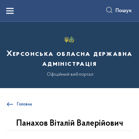
до
основного
Пошук
вмісту
Menu
Херсонська обласна державна
адміністрація
Офіційний вебпортал
Головна
Панахов Віталій Валерійович