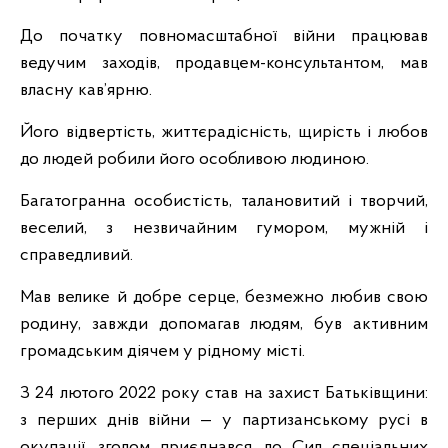
До початку повномасштабної війни працював
ведучим заходів, продавцем-консультантом, мав
власну кав’ярню.
Його відвертість, життєрадісність, щирість і любов
до людей робили його особливою людиною.
Багатогранна особистість, талановитий і творчий,
веселий, з незвичайним гумором, мужній і
справедливий.
Мав велике й добре серце, безмежно любив свою
родину, завжди допомагав людям, був активним
громадським діячем у рідному місті.
З 24 лютого 2022 року став на захист Батьківщини:
з перших днів війни — у партизанському русі в
окупації, згодом приєднався до Сил спеціальних