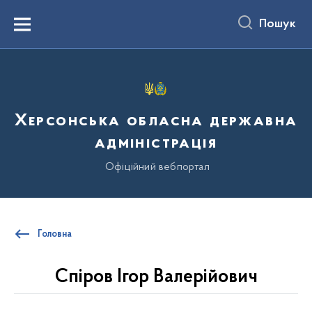
до
основного
Пошук
вмісту
Menu
Херсонська обласна державна
адміністрація
Офіційний вебпортал
Головна
Спіров Ігор Валерійович