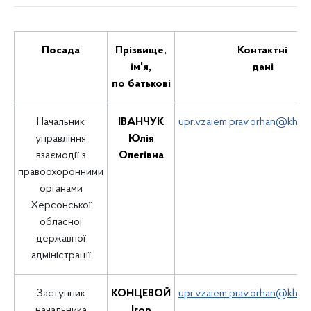
Посада
Прізвище,
Контактні
ім'я,
дані
по батькові
Начальник
ІВАНЧУК
upr.vzaiem.prav.orhan@khod
управління
Юлія
взаємодії з
Олегівна
правоохоронними
органами
Херсонської
обласної
державної
адміністрації
Заступник
КОНЦЕВОЙ
upr.vzaiem.prav.orhan@khod
начальника
Ігор