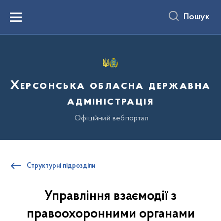
до
основного
Пошук
вмісту
Menu
Херсонська обласна державна
адміністрація
Офіційний вебпортал
Структурні підрозділи
Управління взаємодії з
правоохоронними органами