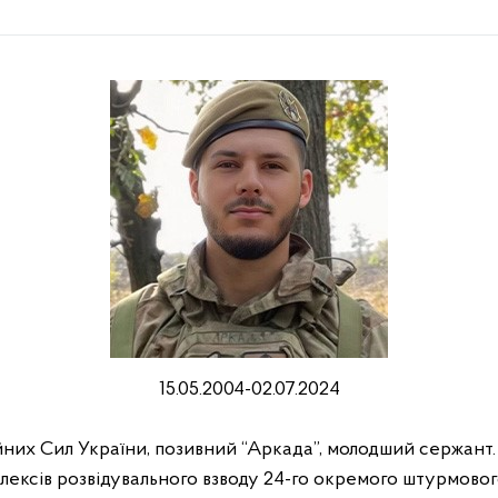
15.05.2004-02.07.2024
их Сил України, позивний “Аркада”, молодший сержант.
плексів розвідувального взводу 24-го окремого штурмово