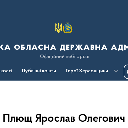
ка обласна державна адмі
Офіційний вебпортал
кості
Публічні кошти
Герої Херсонщини
Плющ Ярослав Олегович