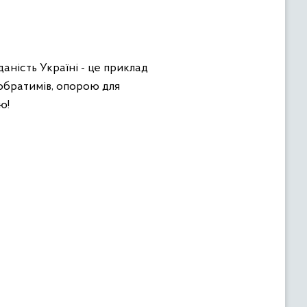
аність Україні - це приклад
побратимів, опорою для
ю!