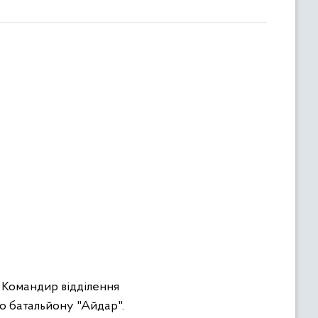
 Командир відділення
го батальйону "Айдар".