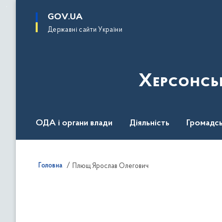
до
основного
GOV.UA
вмісту
Державні сайти України
Херсонсь
ОДА і органи влади
Діяльність
Громадсь
Воєнний стан
Головна
Плющ Ярослав Олегович