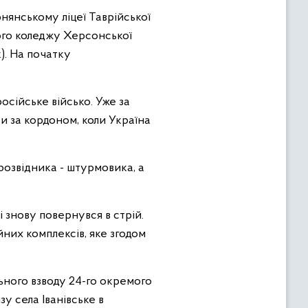
нянському ліцеї Таврійської
вого коледжу Херсонської
). На початку
осійське військо. Уже за
и за кордоном, коли Україна
розвідника - штурмовика, а
знову повернувся в стрій.
йних комплексів, яке згодом
ьного взводу 24-го окремого
у села Іванівське в