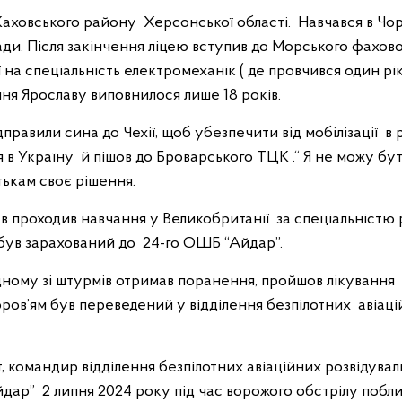
Каховського району Херсонської області. Навчався в Чор
мади. Після закінчення ліцею вступив до Морського фахо
 на спеціальність електромеханік ( де провчився один рік
я Ярославу виповнилося лише 18 років.
равили сина до Чехії, щоб убезпечити від мобілізації в р
в Україну й пішов до Броварського ТЦК .“ Я не можу бут
атькам своє рішення.
 проходив навчання у Великобританії за спеціальністю 
 був зарахований до 24-го ОШБ “Айдар”.
ому зі штурмів отримав поранення, пройшов лікування і 
оров’ям був переведений у відділення безпілотних авіаці
командир відділення безпілотних авіаційних розвідувал
ар” 2 липня 2024 року під час ворожого обстрілу поблиз