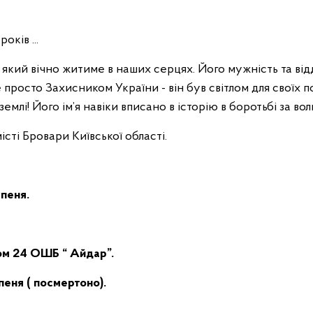
ків ...
 який вічно житиме в наших серцях. Його мужність та відд
не просто Захисником України - він був світлом для своїх 
землі! Його ім’я навіки вписано в історію в боротьбі за вол
істі Бровари Київської області.
упеня.
ком 24 ОШБ “ Айдар”.
упеня ( посмертоно).