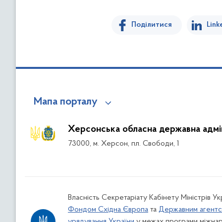
Поділитися
Link
Мапа порталу
Херсонська обласна державна адмін
73000, м. Херсон, пл. Свободи, 1
Власність Секретаріату Кабінету Міністрів У
Фондом Східна Європа
та
Державним агентс
урядування України
у межах програми міжнар