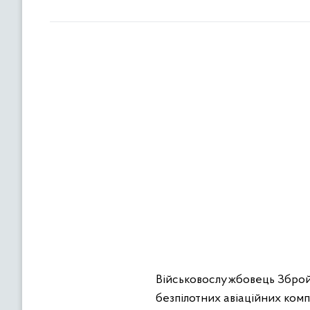
Військовослужбовець Збройн
безпілотних авіаційних ком