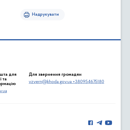
Надрукувати
шта для
Для звернення громадян
 та
vzvern@khoda.gov.ua +380954675180
ормацію
v.ua