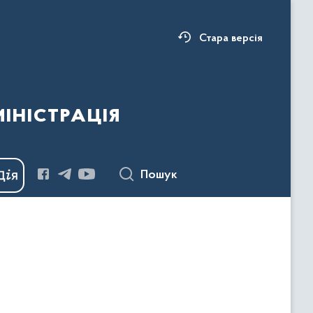
Стара версія
ністрація
Пошук