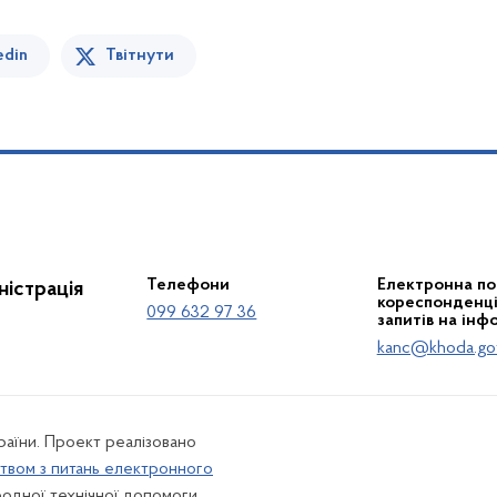
edin
Твітнути
Телефони
Електронна по
істрація
кореспонденції
099 632 97 36
запитів на інф
kanc@khoda.go
країни. Проект реалізовано
твом з питань електронного
одної технічної допомоги