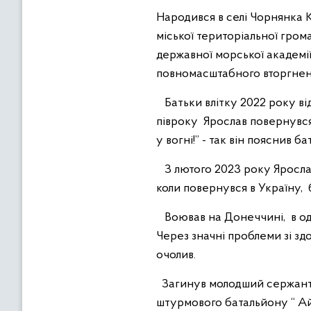
Народився в селі Чорнянка 
міської територіальної гро
державної морської академії
повномасштабного вторгненн
Батьки влітку 2022 року відп
півроку Ярослав повернувся 
у вогні!” - так він пояснив б
З лютого 2023 року Ярослав
коли повернувся в Україну,
Воював на Донеччині, в одн
Через значні проблеми зі зд
очолив.
Загинув молодший сержант, 
штурмового батальйону “ Айд