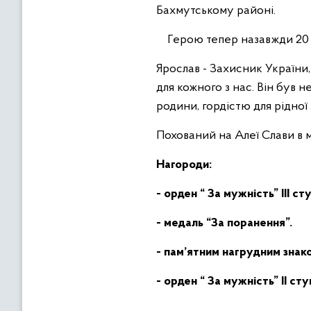
Бахмутському районі.
Герою тепер назавжди 20 ро
Ярослав - Захисник України,
для кожного з нас. Він був 
родини, гордістю для рідної 
Похований на Алеї Слави в м
Нагороди:
- орден “ За мужність” ІІІ ст
- медаль “За поранення”.
- пам’ятним нагрудним зна
-
орден “ За мужність” ІІ ст