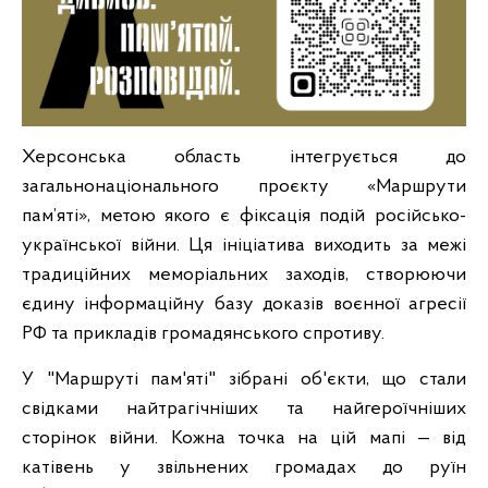
Херсонська область інтегрується до
загальнонаціонального проєкту «Маршрути
пам’яті», метою якого є фіксація подій російсько-
української війни. Ця ініціатива виходить за межі
традиційних меморіальних заходів, створюючи
єдину інформаційну базу доказів воєнної агресії
РФ та прикладів громадянського спротиву.
У "Маршруті пам'яті" зібрані об'єкти, що стали
свідками найтрагічніших та найгероїчніших
сторінок війни. Кожна точка на цій мапі — від
катівень у звільнених громадах до руїн