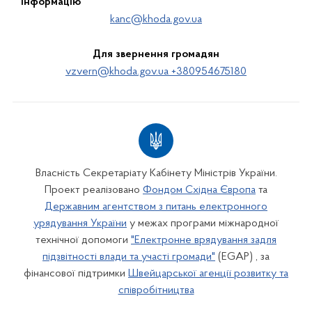
інформацію
kanc@khoda.gov.ua
Для звернення громадян
vzvern@khoda.gov.ua +380954675180
Власність Секретаріату Кабінету Міністрів України.
Проект реалізовано
Фондом Східна Європа
та
Державним агентством з питань електронного
урядування України
у межах програми міжнародної
технічної допомоги
"Електронне врядування задля
підзвітності влади та участі громади"
(EGAP) , за
фінансової підтримки
Швейцарської агенції розвитку та
співробітництва