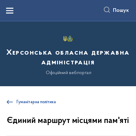
до
основного
Пошук
вмісту
Menu
Херсонська обласна державна
адміністрація
Офіційний вебпортал
Гуманітарна політика
Єдиний маршрут місцями пам'яті