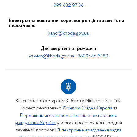
099 632 97 36
Електронна пошта для кореспонденції та запитів на
інформацію
kanc@khoda.gov.ua
Для звернення громадян
vzvern@khoda.gov.ua +380954675180
Власність Секретаріату Кабінету Міністрів України.
Проект реалізовано
Фондом Східна Європа
та
Державним агентством з питань електронного
урядування України
у межах програми міжнародної
технічної допомоги
"Електронне врядування задля