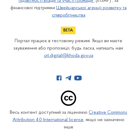
підзвітності влади та участі громади"
(EGAP) , за
фінансової підтримки
Швейцарської агенції розвитку та
співробітництва
Портал працює в тестовому режимі. Якщо ви маєте
зауваження або пропозиції, будь ласка, напишіть нам:
uit.digital@khoda.gov.ua
Весь контент доступний за ліцензією
Creative Commons
Attribution 4.0 International license
, якщо не зазначено
інше