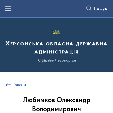
до
основного
Пошук
вмісту
Menu
Херсонська обласна державна
адміністрація
Офіційний вебпортал
Головна
Любимков Олександр
Володимирович