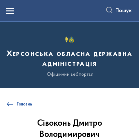
до
основного
Пошук
вмісту
Menu
Херсонська обласна державна
адміністрація
Офіційний вебпортал
Головна
Сівоконь Дмитро
Володимирович