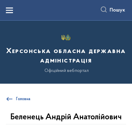
до
основного
Пошук
вмісту
Menu
Херсонська обласна державна
адміністрація
Офіційний вебпортал
Головна
Беленець Андрій Анатолійович