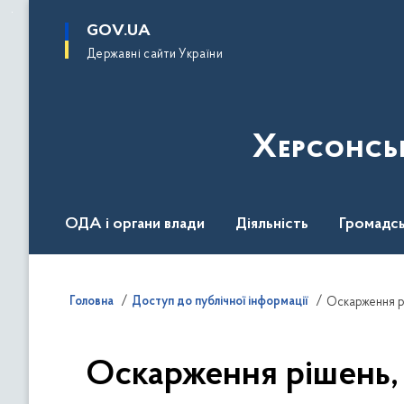
до
основного
GOV.UA
вмісту
Державні сайти України
Херсонсь
ОДА і органи влади
Діяльність
Громадсь
Воєнний стан
Головна
Доступ до публічної інформації
Оскарження рі
Оскарження рішень, 