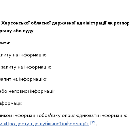
ть Херсонської обласної державної адміністрації як розп
ргану або суду.
жити:
запиту на інформацію;
 запиту на інформацію;
 запит на інформацію;
або неповної інформації;
нформації;
иком інформації обов'язку оприлюднювати інформацію 
ни «Про доступ до публічної інформації»
;