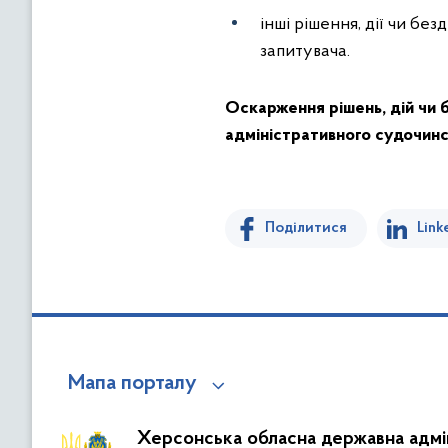
інші рішення, дії чи бе
запитувача.
Оскарження рішень, дій чи 
адміністративного судочинс
Поділитися
Link
Мапа порталу
Херсонська обласна державна адмін