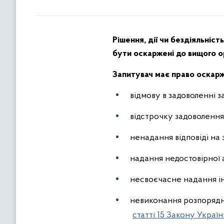
Рішення, дії чи бездіяльніс
бути оскаржені до вищого о
Запитувач має право оскар
відмову в задоволенні 
відстрочку задоволення
ненадання відповіді на
надання недостовірної 
несвоєчасне надання і
невиконання розпорядн
статті 15 Закону Украї