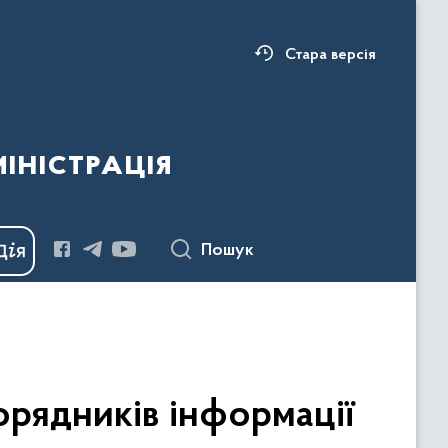
Стара версія
ністрація
Пошук
орядників інформації