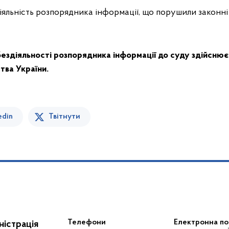
здіяльність розпорядника інформації, що порушили законні
бездіяльності розпорядника інформації до суду здійснює
тва України.
edin
Твітнути
Телефони
Електронна по
істрація